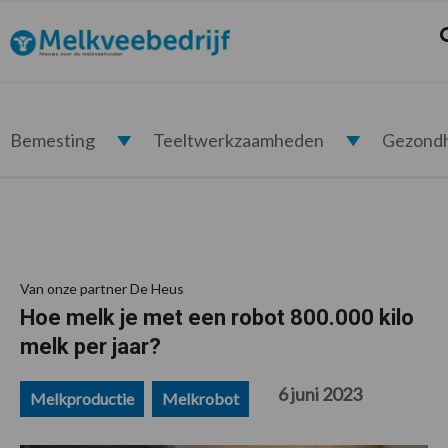
Spring
Door
Spring
Spring
naar
naar
naar
naar
Z
Melkveebedrijf.nl
de
de
de
de
hoofdnavigatie
hoofd
eerste
voettekst
inhoud
sidebar
Bemesting
Teeltwerkzaamheden
Gezond
Van onze partner De Heus
Hoe melk je met een robot 800.000 kilo
melk per jaar?
6 juni 2023
Melkproductie
Melkrobot