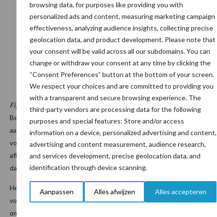
browsing data, for purposes like providing you with
personalized ads and content, measuring marketing campaign
effectiveness, analyzing audience insights, collecting precise
geolocation data, and product development. Please note that
your consent will be valid across all our subdomains. You can
change or withdraw your consent at any time by clicking the
“Consent Preferences” button at the bottom of your screen.
We respect your choices and are committed to providing you
with a transparent and secure browsing experience. The
Figuur 3: Melkfrequentie in relatie tot de (prestatie) van de koe.
third-party vendors are processing data for the following
Belangrijke punten in de stal zijn de ruimte voor de robot, het
purposes and special features: Store and/or access
aantal vreet- en ligplekken in de stal en de beschikbaarheid van
information on a device, personalized advertising and content,
voldoende en hoogwaardig (ruw)voer. Uiteraard zijn ook zaken als
advertising and content measurement, audience research,
afkalfpatroon, klauwen diergezondheid van essentieel belang om
and services development, precise geolocation data, and
identification through device scanning.
dagelijks meer dan 2.200 liter melk per robot te kunnen melken.
Het optimaliseren van melk- en voerinstellingen zijn dus cruciaal
Aanpassen
Alles afwijzen
Alles accepteren
voor een robotbedrijf. Dit optimaliseren is een blijvend proces,
omdat ook de situatie op het robotbedrijf continu verandert.