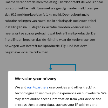
Daarna verandert de melktoelating. Hierdoor raakt de koe uit haar
oorspronkelijke melkritme met als gevolg minder melkingen per
dag (0,1 melking/koe/dag is 1 kg melk). Door suboptimale
robotinstellingen van zowel melktoelating als melkvoer-tabel
instellingen na 50 dagen in lactatie, worden koeien in een
neerwaartse spiraal gebracht wat betreft melkproductie. De
instellingen bepalen dus de richting waar de koeien naar toe
bewegen wat betreft melkproductie. Figuur 3 laat deze
negatieve vicieuze cirkel zien.
We value your privacy
We and
our 4 partners
use cookies and other tracking
technologies to improve your experience on our website. We
may store and/or access information from your device and
process the personal data, such as your IP address and