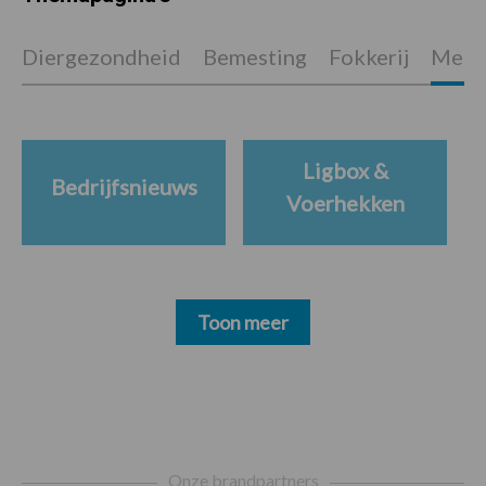
Diergezondheid
Bemesting
Fokkerij
Melkv
Ligbox &
Bedrijfsnieuws
Voerhekken
Toon meer
Footer
Onze brandpartners