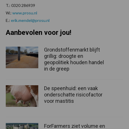
T.: 0320 286939
W.:
www.prosu.nl
E.:
erik.mendel@prosu.nl
Aanbevolen voor jou!
Grondstoffenmarkt blijft
grillig: droogte en
geopolitiek houden handel
in de greep
De speenhuid: een vaak
onderschatte risicofactor
voor mastitis
ForFarmers ziet volume en