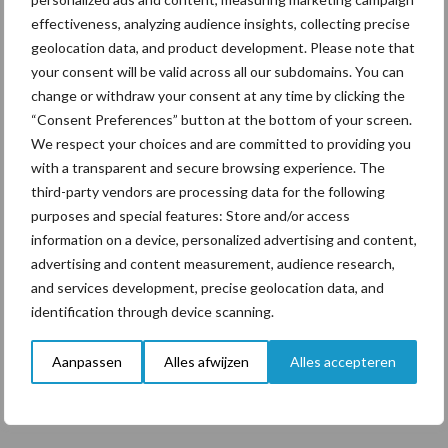
Toon meer
effectiveness, analyzing audience insights, collecting precise
geolocation data, and product development. Please note that
your consent will be valid across all our subdomains. You can
Primaire
Recent nieuws
Partner nieuws
change or withdraw your consent at any time by clicking the
“Consent Preferences” button at the bottom of your screen.
Sidebar
We respect your choices and are committed to providing you
7 aug
Grondstoffenmarkt blijft grillig:
with a transparent and secure browsing experience. The
droogte en geopolitiek houden
third-party vendors are processing data for the following
handel in de greep
purposes and special features: Store and/or access
information on a device, personalized advertising and content,
7 aug
De speenhuid: een vaak
advertising and content measurement, audience research,
onderschatte risicofactor voor
and services development, precise geolocation data, and
mastitis
identification through device scanning.
6 aug
ForFarmers ziet volume en
Aanpassen
Alles afwijzen
Alles accepteren
marktaandeel groeien in krimpende
Nederlandse markt