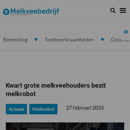
Spring
Door
Spring
Spring
naar
naar
naar
naar
Zoeken...
Zoek
Melkveebedrijf.nl
de
de
de
de
hoofdnavigatie
hoofd
eerste
voettekst
inhoud
sidebar
Bemesting
Teeltwerkzaamheden
Gezond
Kwart grote melkveehouders bezit
melkrobot
27 februari 2015
Actueel
Melkrobot