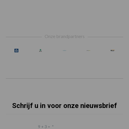
Footer
Onze brandpartners
Schrijf u in voor onze nieuwsbrief
9 + 3 =
*