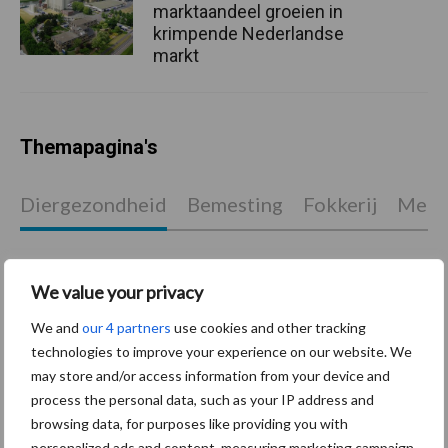
marktaandeel groeien in
krimpende Nederlandse
markt
Themapagina's
Diergezondheid
Bemesting
Fokkerij
Melkv
We value your privacy
Mastitis
Hittestress
We and
our 4 partners
use cookies and other tracking
technologies to improve your experience on our website. We
may store and/or access information from your device and
process the personal data, such as your IP address and
browsing data, for purposes like providing you with
personalized ads and content, measuring marketing campaign