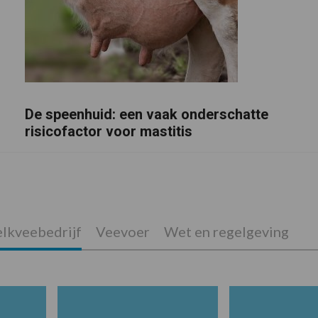
De speenhuid: een vaak onderschatte
risicofactor voor mastitis
lkveebedrijf
Veevoer
Wet en regelgeving