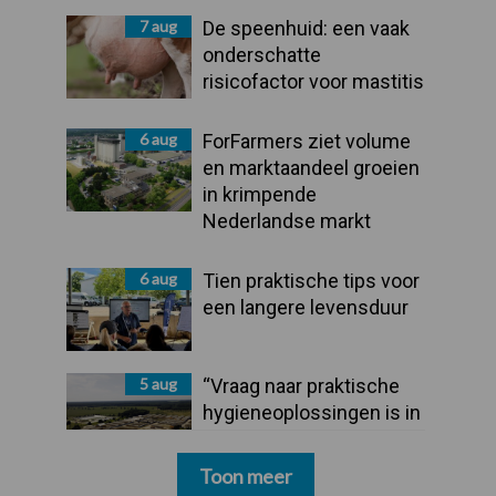
7 aug
De speenhuid: een vaak
onderschatte
risicofactor voor mastitis
6 aug
ForFarmers ziet volume
en marktaandeel groeien
in krimpende
Nederlandse markt
6 aug
Tien praktische tips voor
een langere levensduur
5 aug
“Vraag naar praktische
hygieneoplossingen is in
Polen groter dan ooit”
Toon meer