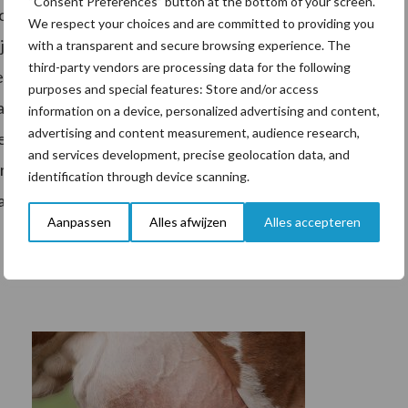
“Consent Preferences” button at the bottom of your screen.
orm voor het programma. Hiermee kan de gebruiker
We respect your choices and are committed to providing you
j achter de pc of in de
melkstal
hoeft te zijn. De app
with a transparent and secure browsing experience. The
third-party vendors are processing data for the following
 toevoegen of bewerken van koegegevens, het aanmaken
purposes and special features: Store and/or access
tagnummers, het toewijzen van koeien aan groepen,
information on a device, personalized advertising and content,
advertising and content measurement, audience research,
s verbonden met de Cloud, zodat veehouders er zeker
and services development, precise geolocation data, and
loren gaan. De gegevens synchroniseren automatisch,
identification through device scanning.
acht.
Aanpassen
Alles afwijzen
Alles accepteren