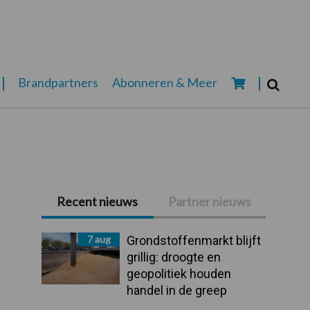
Zoeken...
Brandpartners
Abonneren & Meer
Zoek
Recent nieuws
Partner nieuws
Primaire
Sidebar
7 aug
Grondstoffenmarkt blijft
grillig: droogte en
geopolitiek houden
handel in de greep