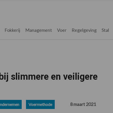
Fokkerij
Management
Voer
Regelgeving
Stal
ij slimmere en veiligere
8 maart 2021
ndernemen
Voermethode