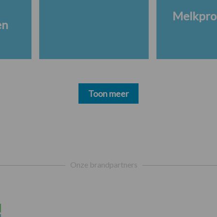
Melkpro
en
Toon meer
Onze brandpartners