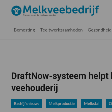
Spring
Door
Spring
Spring
naar
naar
naar
naar
Melkveebedrijf.nl
de
de
de
de
hoofdnavigatie
hoofd
eerste
voettekst
inhoud
sidebar
Bemesting
Teeltwerkzaamheden
Gezondheid
DraftNow-systeem helpt b
veehouderij
Bedrijfsnieuws
Melkproductie
Melkstal
O