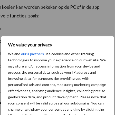
an koeien kan worden bekeken op de PC of in de app.
ele functies, zoals:
n
eld voor kreupele koeien, inseminatie, enz.
We value your privacy
tags of onbekende tags
We and
our 4 partners
use cookies and other tracking
technologies to improve your experience on our website. We
t
droogzetten
may store and/or access information from your device and
process the personal data, such as your IP address and
browsing data, for purposes like providing you with
personalized ads and content, measuring marketing campaign
te ordenen en te filteren.
effectiveness, analyzing audience insights, collecting precise
geolocation data, and product development. Please note that
your consent will be valid across all our subdomains. You can
 melkstal
change or withdraw your consent at any time by clicking the