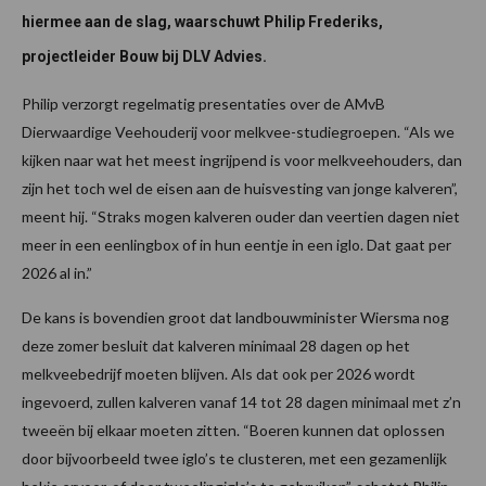
hiermee aan de slag, waarschuwt Philip Frederiks,
projectleider Bouw bij DLV Advies.
Philip verzorgt regelmatig presentaties over de AMvB
Dierwaardige Veehouderij voor melkvee-studiegroepen. “Als we
kijken naar wat het meest ingrijpend is voor melkveehouders, dan
zijn het toch wel de eisen aan de huisvesting van jonge kalveren”,
meent hij. “Straks mogen kalveren ouder dan veertien dagen niet
meer in een eenlingbox of in hun eentje in een iglo. Dat gaat per
2026 al in.”
De kans is bovendien groot dat landbouwminister Wiersma nog
deze zomer besluit dat kalveren minimaal 28 dagen op het
melkveebedrijf moeten blijven. Als dat ook per 2026 wordt
ingevoerd, zullen kalveren vanaf 14 tot 28 dagen minimaal met z’n
tweeën bij elkaar moeten zitten. “Boeren kunnen dat oplossen
door bijvoorbeeld twee iglo’s te clusteren, met een gezamenlijk