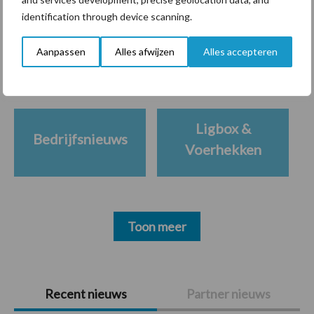
Themapagina's
identification through device scanning.
Aanpassen
Alles afwijzen
Alles accepteren
Diergezondheid
Bemesting
Fokkerij
Melkv
Ligbox &
Bedrijfsnieuws
Voerhekken
Toon meer
Primaire
Recent nieuws
Partner nieuws
Sidebar