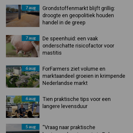
7 aug
Grondstoffenmarkt blijft grillig:
droogte en geopolitiek houden
handel in de greep
7 aug
De speenhuid: een vaak
onderschatte risicofactor voor
mastitis
6 aug
ForFarmers ziet volume en
marktaandeel groeien in krimpende
Nederlandse markt
6 aug
Tien praktische tips voor een
langere levensduur
5 aug
“Vraag naar praktische