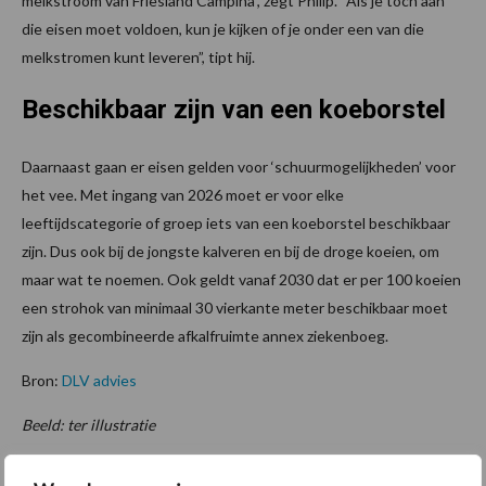
melkstroom van Friesland Campina”, zegt Philip. “Als je toch aan
die eisen moet voldoen, kun je kijken of je onder een van die
melkstromen kunt leveren”, tipt hij.
Beschikbaar zijn van een koeborstel
Daarnaast gaan er eisen gelden voor ‘schuurmogelijkheden’ voor
het vee. Met ingang van 2026 moet er voor elke
leeftijdscategorie of groep iets van een koeborstel beschikbaar
zijn. Dus ook bij de jongste kalveren en bij de droge koeien, om
maar wat te noemen. Ook geldt vanaf 2030 dat er per 100 koeien
een strohok van minimaal 30 vierkante meter beschikbaar moet
zijn als gecombineerde afkalfruimte annex ziekenboeg.
Bron:
DLV advies
Beeld: ter illustratie
Aanbevolen voor jou!