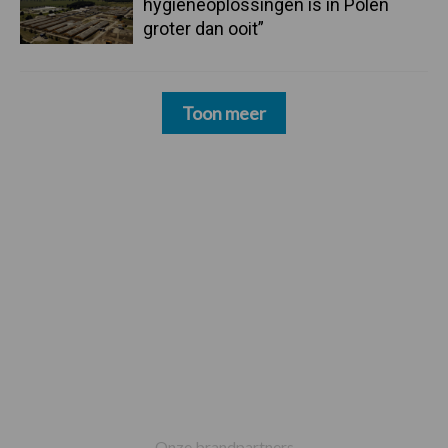
hygieneoplossingen is in Polen
groter dan ooit”
Toon meer
Footer
Onze brandpartners