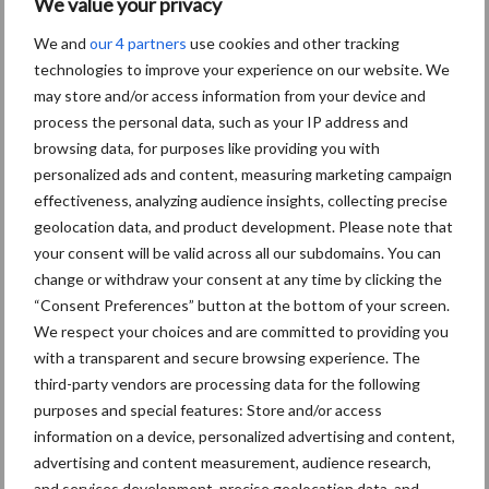
We value your privacy
We and
our 4 partners
use cookies and other tracking
Grondstoffenmarkt blijft
technologies to improve your experience on our website. We
grillig: droogte en
may store and/or access information from your device and
geopolitiek houden handel
in de greep
process the personal data, such as your IP address and
browsing data, for purposes like providing you with
personalized ads and content, measuring marketing campaign
De speenhuid: een vaak
effectiveness, analyzing audience insights, collecting precise
onderschatte risicofactor
geolocation data, and product development. Please note that
voor mastitis
your consent will be valid across all our subdomains. You can
change or withdraw your consent at any time by clicking the
“Consent Preferences” button at the bottom of your screen.
We respect your choices and are committed to providing you
ForFarmers ziet volume en
with a transparent and secure browsing experience. The
marktaandeel groeien in
third-party vendors are processing data for the following
krimpende Nederlandse
markt
purposes and special features: Store and/or access
information on a device, personalized advertising and content,
advertising and content measurement, audience research,
and services development, precise geolocation data, and