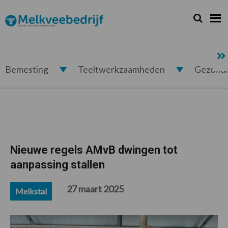
Spring
Door
Spring
Spring
naar
naar
naar
naar
Zoeken...
Zoek
Melkveebedrijf.nl
de
de
de
de
hoofdnavigatie
hoofd
eerste
voettekst
inhoud
sidebar
Bemesting
Teeltwerkzaamheden
Gezond
Nieuwe regels AMvB dwingen tot
aanpassing stallen
27 maart 2025
Melkstal