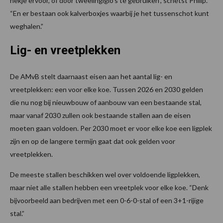
hekje ervoor, of door tweelingiglo’s te gebruiken”, schetst Philip.
“En er bestaan ook kalverboxjes waarbij je het tussenschot kunt
weghalen.”
Lig- en vreetplekken
De AMvB stelt daarnaast eisen aan het aantal lig- en
vreetplekken: een voor elke koe. Tussen 2026 en 2030 gelden
die nu nog bij nieuwbouw of aanbouw van een bestaande stal,
maar vanaf 2030 zullen ook bestaande stallen aan de eisen
moeten gaan voldoen. Per 2030 moet er voor elke koe een ligplek
zijn en op de langere termijn gaat dat ook gelden voor
vreetplekken.
De meeste stallen beschikken wel over voldoende ligplekken,
maar niet alle stallen hebben een vreetplek voor elke koe. “Denk
bijvoorbeeld aan bedrijven met een 0-6-0-stal of een 3+1-rijïge
stal.”