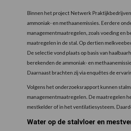
Binnen het project Netwerk Praktijkbedrijve
ammoniak- en methaanemissies. Eerdere onder
managementmaatregelen, zoals voeding en be
maatregelen in de stal. Op dertien melkveebedr
De selectie vond plaats op basis van haalbaar
berekenden de ammoniak- en methaanemissies 
Daarnaast brachten zij via enquêtes de ervar
Volgens het onderzoeksrapport kunnen stalm
managementmaatregelen. De maatregelen hebb
mestkelder of in het ventilatiesysteem. Daard
Water op de stalvloer en mestv