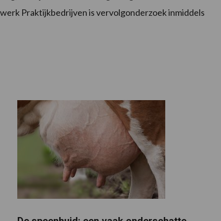
twerk Praktijkbedrijven is vervolgonderzoek inmiddels
De speenhuid: een vaak onderschatte