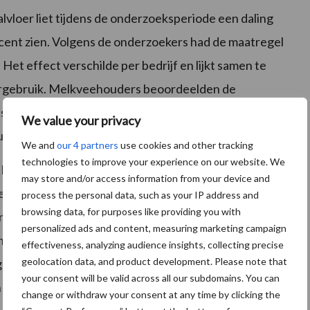
lvloer liet tijdens de onderzoeksperiode een daling
ent zien. Volgens de onderzoekers had de maatregel
et effect verschilde per bedrijf en lijkt samen te
ergebruik. Melkveehouders beoordeelden de
schonere stal en eenvoudige toepassing.
We value your privacy
lume en mogelijk hogere kosten voor mestafzet.
We and
our 4 partners
use cookies and other tracking
technologies to improve your experience on our website. We
kelder leverde aanwijzingen op voor een lagere
may store and/or access information from your device and
en reductie van circa 23 procent gemeten.
process the personal data, such as your IP address and
browsing data, for purposes like providing you with
ongeveer 2 procent. Het effect op methaan bleek
personalized ads and content, measuring marketing campaign
ht dat de methaanuitstoot zou afnemen, werd tijdens
effectiveness, analyzing audience insights, collecting precise
geolocation data, and product development. Please note that
olgens de deelnemende melkveehouders heeft de
your consent will be valid across all our subdomains. You can
 de praktische toepasbaarheid.
change or withdraw your consent at any time by clicking the