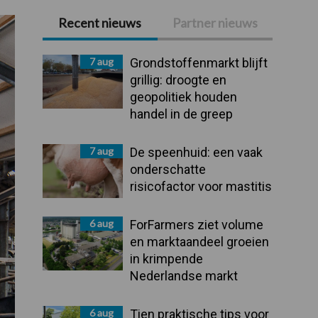
Recent nieuws
Partner nieuws
Primaire
Sidebar
7 aug
Grondstoffenmarkt blijft
grillig: droogte en
geopolitiek houden
handel in de greep
7 aug
De speenhuid: een vaak
onderschatte
risicofactor voor mastitis
6 aug
ForFarmers ziet volume
en marktaandeel groeien
in krimpende
Nederlandse markt
6 aug
Tien praktische tips voor