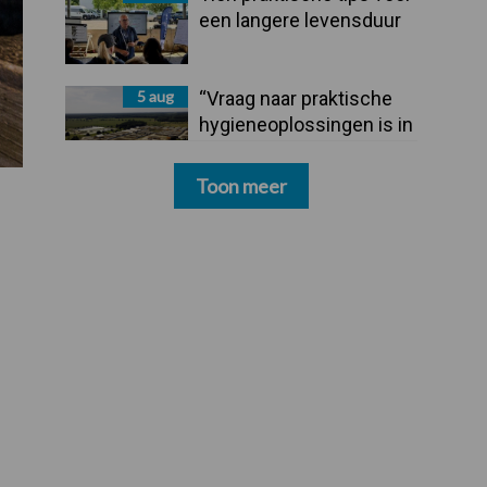
een langere levensduur
5 aug
“Vraag naar praktische
hygieneoplossingen is in
Polen groter dan ooit”
Toon meer