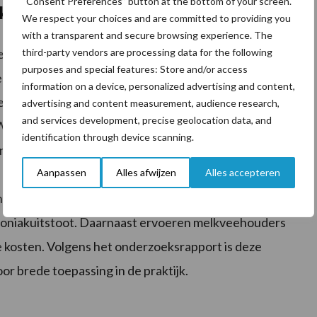
“Consent Preferences” button at the bottom of your screen.
kt effect
We respect your choices and are committed to providing you
with a transparent and secure browsing experience. The
third-party vendors are processing data for the following
eerde niet in een meetbare afname van ammoniak- of
purposes and special features: Store and/or access
ehouders deze maatregel vanwege een betere
information on a device, personalized advertising and content,
sturing op basis van de CO₂-concentratie in de stal
advertising and content measurement, audience research,
and services development, precise geolocation data, and
Wel kon het ventilatieniveau worden verlaagd. Volgens
identification through device scanning.
n, maar is verdere technische ontwikkeling nodig. Het
Aanpassen
Alles afwijzen
Alles accepteren
 De vijfde maatregel, het gebruiken van Electrolyzed
derde weliswaar de urease-activiteit op de stalvloer,
oniakuitstoot. Daarnaast ervoeren melkveehouders
 kosten. Volgens het onderzoeksrapport is deze
r brede toepassing in de praktijk.