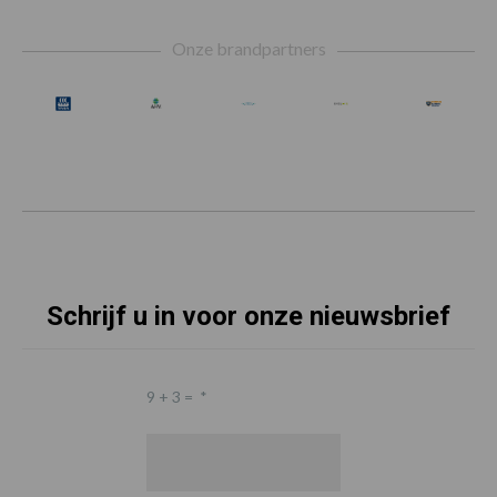
Footer
Onze brandpartners
Schrijf u in voor onze nieuwsbrief
9 + 3 =
*