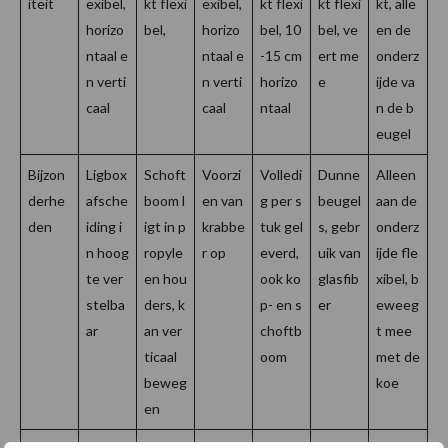
iteit
exibel,
kt flexi
exibel,
kt flexi
kt flexi
kt, alle
horizo
bel,
horizo
bel, 10
bel, ve
en de
ntaal e
ntaal e
-15 cm
ert me
onderz
n verti
n verti
horizo
e
ijde va
caal
caal
ntaal
n de b
eugel
Bijzon
Ligbox
Schoft
Voorzi
Volledi
Dunne
Alleen
derhe
afsche
boom l
en van
g per s
beugel
aan de
den
iding i
igt in p
krabbe
tuk gel
s, gebr
onderz
n hoog
ropyle
r op
everd,
uik van
ijde fle
te ver
en hou
ook ko
glasfib
xibel, b
stelba
ders, k
p- en s
er
eweeg
ar
an ver
choftb
t mee
ticaal
oom
met de
beweg
koe
en