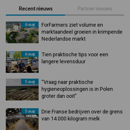
Primaire
Recent nieuws
Partner nieuws
Sidebar
6 aug
ForFarmers ziet volume en
marktaandeel groeien in krimpende
Nederlandse markt
6 aug
Tien praktische tips voor een
langere levensduur
5 aug
“Vraag naar praktische
hygieneoplossingen is in Polen
groter dan ooit”
5 aug
Drie Franse bedrijven over de grens
van 14.000 kilogram melk