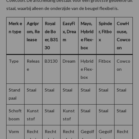
Cowcoon. De afscheiding bestaat voor een grootste gedeelte uit
staal, waarbij alleen de onderzijde van de beugel flexibel is.
Merk e
Agripr
Royal
EasyFi
Mayo,
Spinde
CowH
n type
om, Re
de Bo
x, Drea
Hybrid
r, Fitbo
ouse,
lease
er, B31
m
e Flex-
x
Cowco
30
box
on
Type
Releas
B3130
Dream
Hybrid
Fitbox
Cowco
e
e Flex-
on
box
Stand
Staal
Staal
Staal
Staal
Staal
Staal
paal
Schoft
Kunst
Staal
Kunst
Staal
Staal
Staal
boom
stof
stof
Vorm
Recht
Recht
Recht
Gegolf
Gegolf
Recht