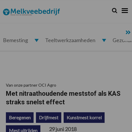
Spring
Door
Spring
Spring
naar
naar
naar
naar
Zoeken...
Zoek
Melkveebedrijf.nl
de
de
de
de
hoofdnavigatie
hoofd
eerste
voettekst
inhoud
sidebar
Bemesting
Teeltwerkzaamheden
Gezond
Van onze partner OCI Agro
Met nitraathoudende meststof als KAS
straks snelst effect
Beregenen
Drijfmest
Kunstmest korrel
29 juni 2018
Mest uitrijden