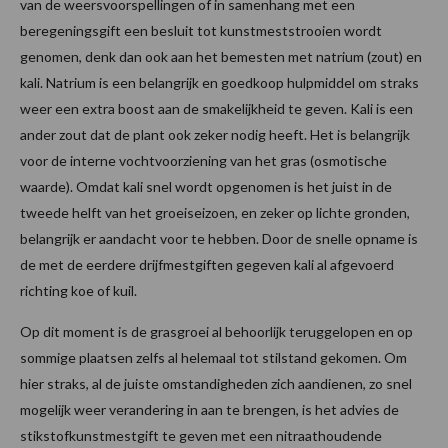
van de weersvoorspellingen of in samenhang met een
beregeningsgift een besluit tot kunstmeststrooien wordt
genomen, denk dan ook aan het bemesten met natrium (zout) en
kali. Natrium is een belangrijk en goedkoop hulpmiddel om straks
weer een extra boost aan de smakelijkheid te geven. Kali is een
ander zout dat de plant ook zeker nodig heeft. Het is belangrijk
voor de interne vochtvoorziening van het gras (osmotische
waarde). Omdat kali snel wordt opgenomen is het juist in de
tweede helft van het groeiseizoen, en zeker op lichte gronden,
belangrijk er aandacht voor te hebben. Door de snelle opname is
de met de eerdere drijfmestgiften gegeven kali al afgevoerd
richting koe of kuil.
Op dit moment is de grasgroei al behoorlijk teruggelopen en op
sommige plaatsen zelfs al helemaal tot stilstand gekomen. Om
hier straks, al de juiste omstandigheden zich aandienen, zo snel
mogelijk weer verandering in aan te brengen, is het advies de
stikstofkunstmestgift te geven met een nitraathoudende