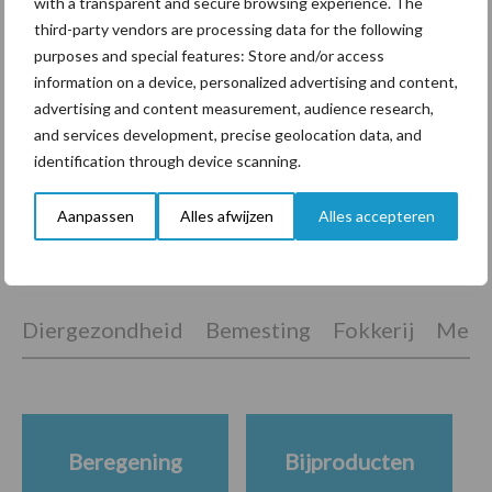
with a transparent and secure browsing experience. The
seizoen!
third-party vendors are processing data for the following
purposes and special features: Store and/or access
information on a device, personalized advertising and content,
Van onze partner OCI Agro
advertising and content measurement, audience research,
Weersvooruitzichten sturen
and services development, precise geolocation data, and
aan op winterklaar maken
identification through device scanning.
graspercelen
Aanpassen
Alles afwijzen
Alles accepteren
Themapagina's
Diergezondheid
Bemesting
Fokkerij
Melkv
Beregening
Bijproducten