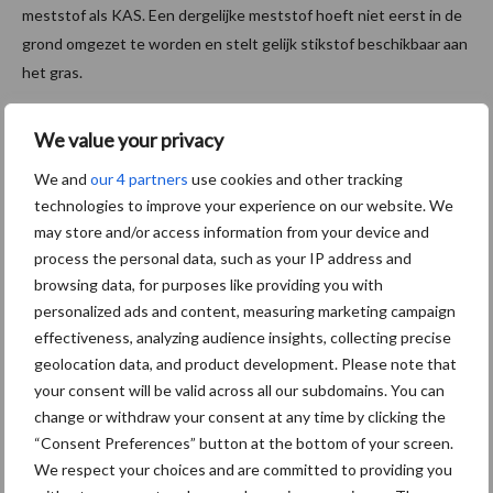
meststof als KAS. Een dergelijke meststof hoeft niet eerst in de
grond omgezet te worden en stelt gelijk stikstof beschikbaar aan
het gras.
Om u, tot 5 dagen vooruit, te helpen het optimale strooimoment
We value your privacy
voor maximaal rendement te bepalen is er de gratis
OCI Agro
Weather App
.
We and
our 4 partners
use cookies and other tracking
technologies to improve your experience on our website. We
Aanbevolen voor jou!
P
may store and/or access information from your device and
process the personal data, such as your IP address and
S
browsing data, for purposes like providing you with
Van onze partner OCI Agro
personalized ads and content, measuring marketing campaign
Weet u al wat u komend
effectiveness, analyzing audience insights, collecting precise
seizoen gaat strooien?
geolocation data, and product development. Please note that
your consent will be valid across all our subdomains. You can
change or withdraw your consent at any time by clicking the
Van onze partner OCI Agro
“Consent Preferences” button at the bottom of your screen.
Nu al nadenken over
We respect your choices and are committed to providing you
meststofkeuze volgend