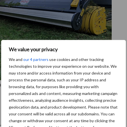
We value your privacy
We and
our 4 partners
use cookies and other tracking
technologies to improve your experience on our website. We
may store and/or access information from your device and
process the personal data, such as your IP address and
bandharken naar de Benelux welke zijn uitgerust
browsing data, for purposes like providing you with
personalized ads and content, measuring marketing campaign
effectiveness, analyzing audience insights, collecting precise
geolocation data, and product development. Please note that
your consent will be valid across all our subdomains. You can
change or withdraw your consent at any time by clicking the
voor de ROC bandharken in de gehele Benelux. De