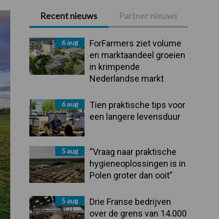
Recent nieuws
Partner nieuws
Primaire
Sidebar
6 aug
ForFarmers ziet volume
en marktaandeel groeien
in krimpende
Nederlandse markt
6 aug
Tien praktische tips voor
een langere levensduur
5 aug
“Vraag naar praktische
hygieneoplossingen is in
Polen groter dan ooit”
5 aug
Drie Franse bedrijven
over de grens van 14.000