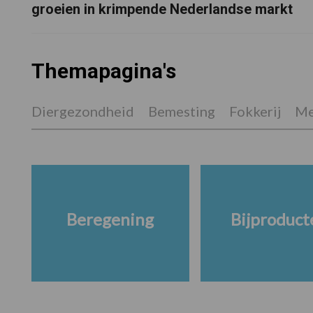
groeien in krimpende Nederlandse markt
Themapagina's
Diergezondheid
Bemesting
Fokkerij
Me
Beregening
Bijproduct