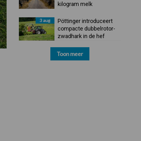
kilogram melk
3 aug
Pöttinger introduceert
compacte dubbelrotor-
zwadhark in de hef
Toon meer