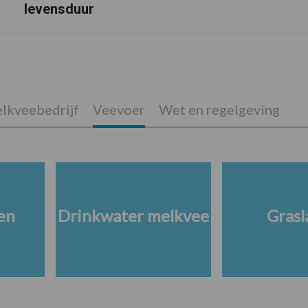
levensduur
lkveebedrijf
Veevoer
Wet en regelgeving
en
Drinkwater melkvee
Grasl