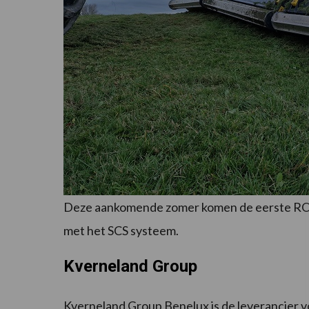
Deze aankomende zomer komen de eerste ROC 
met het SCS systeem.
Kverneland Group
Kverneland Group Benelux is de leverancier 