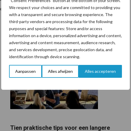
“Consent Preferences” button at the bottom of your screen.
We respect your choices and are committed to providing you
nde dealernetwerk van Kverneland Group Benelux.
with a transparent and secure browsing experience. The
third-party vendors are processing data for the following
purposes and special features: Store and/or access
information on a device, personalized advertising and content,
advertising and content measurement, audience research,
and services development, precise geolocation data, and
identification through device scanning.
Aanpassen
Alles afwijzen
Alles accepteren
Tien praktische tips voor een langere