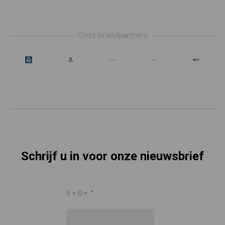
Footer
Onze brandpartners
Schrijf u in voor onze nieuwsbrief
5 + 0 =
*