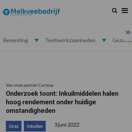
Spring
Door
Spring
Spring
naar
naar
naar
naar
Zoeken...
Zoek
Melkveebedrijf.nl
de
de
de
de
hoofdnavigatie
hoofd
eerste
voettekst
inhoud
sidebar
Bemesting
Teeltwerkzaamheden
Gezond
Van onze partner Corteva
Onderzoek toont: Inkuilmiddelen halen
hoog rendement onder huidige
omstandigheden
3 juni 2022
Gras
Inkuilen