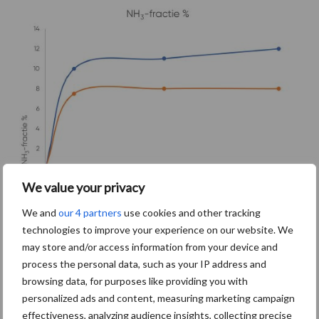
We value your privacy
We and
our 4 partners
use cookies and other tracking
Door oa. de combinatie van meer melkzuur en een lagere
technologies to improve your experience on our website. We
may store and/or access information from your device and
ammoniakfractie is het kuilvoer smakelijk waardoor de opname
process the personal data, such as your IP address and
van de koeien wordt verhoogd. Verder is bekend dat in nattere
browsing data, for purposes like providing you with
graskuilen het optreden van boterzuur sterk geremd wordt door
personalized ads and content, measuring marketing campaign
het gebruik van 1188. Door de snelle ph-daling krijgen
effectiveness, analyzing audience insights, collecting precise