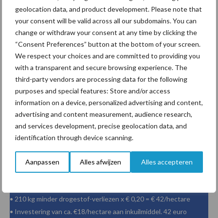
boterzuurbacterien geen kans om zich uit te breiden.
geolocation data, and product development. Please note that
your consent will be valid across all our subdomains. You can
Berekening: Rendement met
change or withdraw your consent at any time by clicking the
inkuilmiddelen is al snel 24 euro per
“Consent Preferences” button at the bottom of your screen.
We respect your choices and are committed to providing you
hectare
with a transparent and secure browsing experience. The
third-party vendors are processing data for the following
Zeker tegenwoordig, met de hoge prijzen van krachtvoer, diesel
purposes and special features: Store and/or access
information on a device, personalized advertising and content,
en meststoffen, is een goede kwaliteit, opname en benutting van
advertising and content measurement, audience research,
uw graskuil erg aan te raden. Wat u uit uw eigen ruwvoer haalt,
and services development, precise geolocation data, and
hoeft u niet meer aan te kopen. Het gebruik van een inkuilmiddel
identification through device scanning.
wordt dan erg interessant.
Voorbeeldberekening:
Aanpassen
Alles afwijzen
Alles accepteren
• Stel: u haalt 3.500 kg DS gras/hectare x 6% minder drogestof-
verliezen = 210 kg minder drogestof- verliezen
• 210 kg minder drogestof-verliezen x € 0,20 = € 42/hectare
• Investering van ca. €18/hectare aan inkuilmiddel. 42 euro