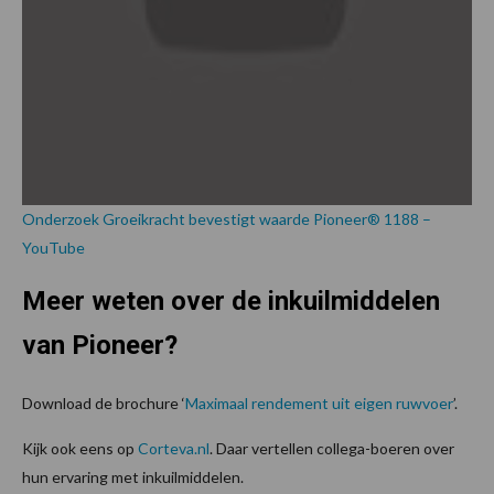
Onderzoek Groeikracht bevestigt waarde Pioneer® 1188 –
YouTube
Meer weten over de inkuilmiddelen
van Pioneer?
Download de brochure ‘
Maximaal rendement uit eigen ruwvoer
’.
Kijk ook eens op
Corteva.nl
. Daar vertellen collega-boeren over
hun ervaring met inkuilmiddelen.