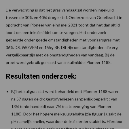
De verwachting is dat het gras vandaag zal worden ingekuild
tussen de 30% en 40% droge stof. Onderzoek van Groeikracht in
opdracht van Pioneer van eind mei 2021 toont dat het dan altijd
loont om een inkuilmiddel toe te voegen. Het onderzoek
gebeurde onder goede omstandigheden met voorjaarsgras met
36% DS, 960 VEM en 155g RE. Dit zijn omstandigheden die erg
vergelijkbaar zijn met de omstandigheden van vandaag. Bij de
proef werd gebruik gemaakt van inkuilmiddel Pioneer 1188.
Resultaten onderzoek:
Bij het kuilgras dat werd behandeld met Pioneer 1188 waren
na 57 dagen de drogestofverliezen aanzienlijk beperkt : van
13% (onbehandeld) naar 7% (na toevoeging van Pioneer
1188). Door het hogere melkzuurgehalte (zie figuur 1), zakt de
pH namelijk sneller, waardoor de kuil eerder stabiel is. Hierdoor
wordt de periode waarin nog afbraak van koolhydraten en