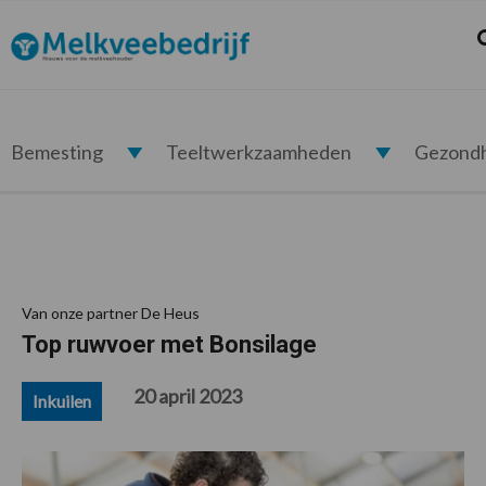
Spring
Door
Spring
Spring
naar
naar
naar
naar
Z
Melkveebedrijf.nl
de
de
de
de
hoofdnavigatie
hoofd
eerste
voettekst
inhoud
sidebar
Bemesting
Teeltwerkzaamheden
Gezond
Van onze partner De Heus
Top ruwvoer met Bonsilage
20 april 2023
Inkuilen