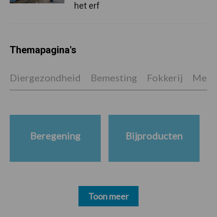
het erf
Themapagina's
Diergezondheid
Bemesting
Fokkerij
Melkv
Beregening
Bijproducten
Toon meer