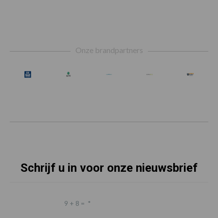
Footer
Onze brandpartners
Schrijf u in voor onze nieuwsbrief
9 + 8 =
*