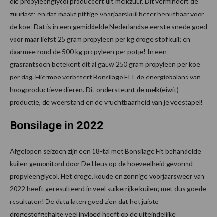
die propyleenglycol produceert uit melkzuur. Dit vermindert de
zuurlast; en dat maakt pittige voorjaarskuil beter benutbaar voor
de koe! Dat is in een gemiddelde Nederlandse eerste snede goed
voor maar liefst 25 gram propyleen per kg droge stof kuil; en
daarmee rond de 500 kg propyleen per potje! In een
grasrantsoen betekent dit al gauw 250 gram propyleen per koe
per dag. Hiermee verbetert Bonsilage FIT de energiebalans van
hoogproductieve dieren. Dit ondersteunt de melk(eiwit)
productie, de weerstand en de vruchtbaarheid van je veestapel!
Bonsilage in 2022
Afgelopen seizoen zijn een 18-tal met Bonsilage Fit behandelde
kuilen gemonitord door De Heus op de hoeveelheid gevormd
propyleenglycol. Het droge, koude en zonnige voorjaarsweer van
2022 heeft geresulteerd in veel suikerrijke kuilen; met dus goede
resultaten! De data laten goed zien dat het juiste
drogestofgehalte veel invloed heeft op de uiteindelijke