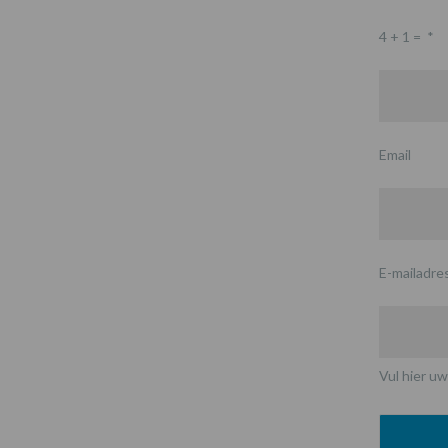
4 + 1 =
*
Email
E-mailadre
Vul hier uw