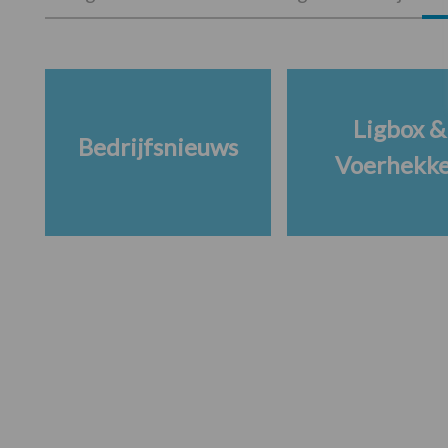
Ligbox &
Bedrijfsnieuws
Voerhekk
Footer