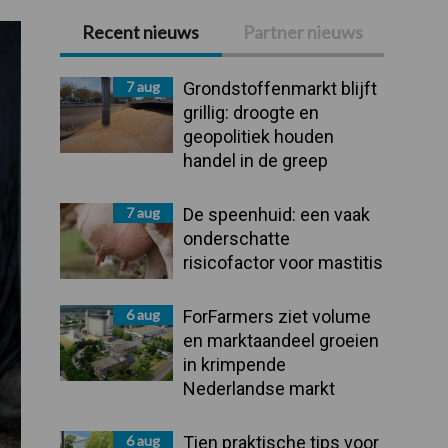
Recent nieuws
Partner nieuws
Primaire
Sidebar
7 aug
Grondstoffenmarkt blijft
grillig: droogte en
geopolitiek houden
handel in de greep
7 aug
De speenhuid: een vaak
onderschatte
risicofactor voor mastitis
6 aug
ForFarmers ziet volume
en marktaandeel groeien
in krimpende
Nederlandse markt
6 aug
Tien praktische tips voor