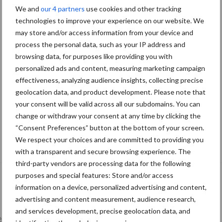
We and
our 4 partners
use cookies and other tracking
technologies to improve your experience on our website. We
may store and/or access information from your device and
process the personal data, such as your IP address and
browsing data, for purposes like providing you with
personalized ads and content, measuring marketing campaign
effectiveness, analyzing audience insights, collecting precise
geolocation data, and product development. Please note that
your consent will be valid across all our subdomains. You can
change or withdraw your consent at any time by clicking the
“Consent Preferences” button at the bottom of your screen.
De speenhuid: een vaak onderschatte
We respect your choices and are committed to providing you
risicofactor voor mastitis
with a transparent and secure browsing experience. The
third-party vendors are processing data for the following
purposes and special features: Store and/or access
information on a device, personalized advertising and content,
advertising and content measurement, audience research,
and services development, precise geolocation data, and
lkveebedrijf
Veevoer
Wet en regelgeving