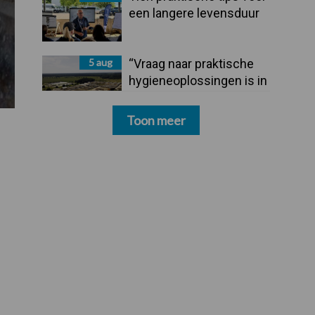
een langere levensduur
5 aug
“Vraag naar praktische
hygieneoplossingen is in
Polen groter dan ooit”
Toon meer