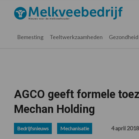
Spring
Door
Spring
Spring
naar
naar
naar
naar
Melkveebedrijf.nl
de
de
de
de
hoofdnavigatie
hoofd
eerste
voettekst
inhoud
sidebar
Bemesting
Teeltwerkzaamheden
Gezondheid
AGCO geeft formele toez
Mechan Holding
4 april 2018
Bedrijfsnieuws
Mechanisatie