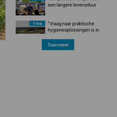
een langere levensduur
5 aug
“Vraag naar praktische
hygieneoplossingen is in
Polen groter dan ooit”
Toon meer