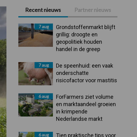
Recent nieuws
Partner nieuws
Primaire
Sidebar
7 aug
Grondstoffenmarkt blijft
grillig: droogte en
geopolitiek houden
handel in de greep
7 aug
De speenhuid: een vaak
onderschatte
risicofactor voor mastitis
6 aug
ForFarmers ziet volume
en marktaandeel groeien
in krimpende
Nederlandse markt
6 aug
Tien praktische tips voor