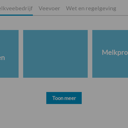
lkveebedrijf
Veevoer
Wet en regelgeving
Melkpro
en
Toon meer