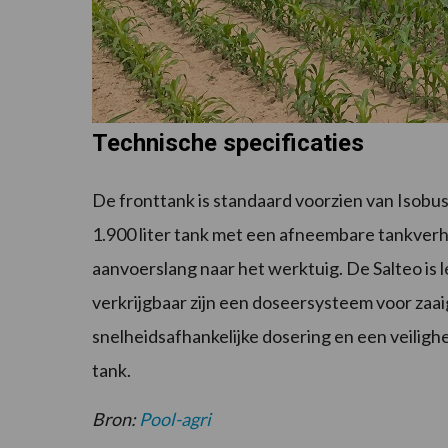
Technische specificaties
De fronttank is standaard voorzien van Isobu
1.900 liter tank met een afneembare tankverhog
aanvoerslang naar het werktuig. De Salteo is 
verkrijgbaar zijn een doseersysteem voor za
snelheidsafhankelijke dosering en een veiligh
tank.
Bron:
Pool-agri