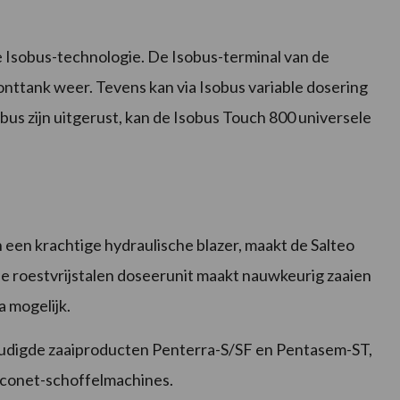
e Isobus-technologie. De Isobus-terminal van de
ronttank weer. Tevens kan via Isobus variable dosering
obus zijn uitgerust, kan de Isobus Touch 800 universele
n een krachtige hydraulische blazer, maakt de Salteo
 roestvrijstalen doseerunit maakt nauwkeurig zaaien
 mogelijk.
oudigde zaaiproducten Penterra-S/SF en Pentasem-ST,
f Econet-schoffelmachines.