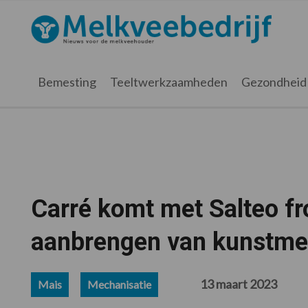
Spring
Door
Spring
Spring
naar
naar
naar
naar
Melkveebedrijf.nl
de
de
de
de
hoofdnavigatie
hoofd
eerste
voettekst
inhoud
sidebar
Bemesting
Teeltwerkzaamheden
Gezondheid
Carré komt met Salteo fr
aanbrengen van kunstme
13 maart 2023
Mais
Mechanisatie