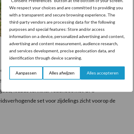
“Consent Preferences” button at the bottom of your screen.
We respect your choices and are committed to providing you
with a transparent and secure browsing experience. The
third-party vendors are processing data for the following
purposes and special features: Store and/or access
information on a device, personalized advertising and content,
advertising and content measurement, audience research,
and services development, precise geolocation data, and
identification through device scanning.
s bediening, RVS doseerunit voor vaste meststoffen,
ing van 650 liter en is geleverd inclusief
Aanpassen
Alles afwijzen
Alles accepteren
leverbaar vanaf 22.600 euro excl. BTW. Optioneel
aigoed, Isobus terminal Touch800 met GPS
eidsverhogende set voor zijdelings zicht voorop de