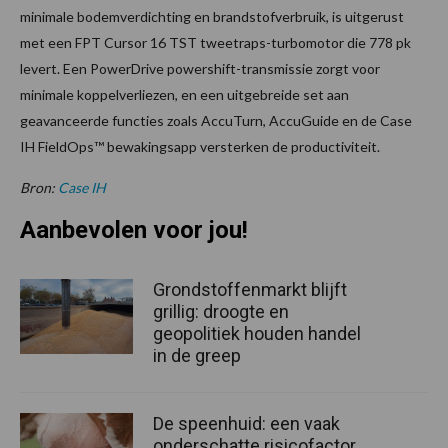
minimale bodemverdichting en brandstofverbruik, is uitgerust
met een FPT Cursor 16 TST tweetraps-turbomotor die 778 pk
levert. Een PowerDrive powershift-transmissie zorgt voor
minimale koppelverliezen, en een uitgebreide set aan
geavanceerde functies zoals AccuTurn, AccuGuide en de Case
IH FieldOps™ bewakingsapp versterken de productiviteit.
Bron:
Case IH
Aanbevolen voor jou!
Grondstoffenmarkt blijft
grillig: droogte en
geopolitiek houden handel
in de greep
De speenhuid: een vaak
onderschatte risicofactor