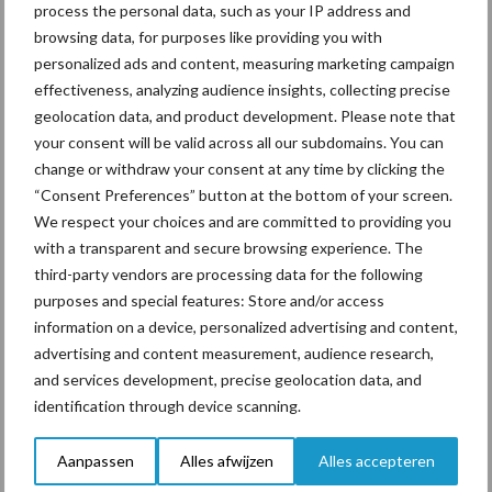
Voerhekken
process the personal data, such as your IP address and
browsing data, for purposes like providing you with
personalized ads and content, measuring marketing campaign
effectiveness, analyzing audience insights, collecting precise
geolocation data, and product development. Please note that
Toon meer
your consent will be valid across all our subdomains. You can
change or withdraw your consent at any time by clicking the
“Consent Preferences” button at the bottom of your screen.
Primaire
We respect your choices and are committed to providing you
Recent nieuws
Partner nieuws
with a transparent and secure browsing experience. The
Sidebar
third-party vendors are processing data for the following
7 aug
Grondstoffenmarkt blijft grillig:
purposes and special features: Store and/or access
droogte en geopolitiek houden
information on a device, personalized advertising and content,
handel in de greep
advertising and content measurement, audience research,
and services development, precise geolocation data, and
identification through device scanning.
7 aug
De speenhuid: een vaak
onderschatte risicofactor voor
mastitis
Aanpassen
Alles afwijzen
Alles accepteren