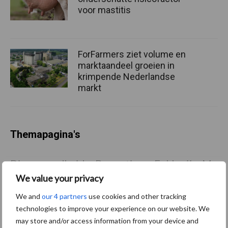
voor mastitis
ForFarmers ziet volume en
marktaandeel groeien in
krimpende Nederlandse
markt
Themapagina's
Diergezondheid
Bemesting
Fokkerij
Melkv
We value your privacy
We and
our 4 partners
use cookies and other tracking
technologies to improve your experience on our website. We
Ligbox &
may store and/or access information from your device and
Bedrijfsnieuws