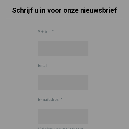
Schrijf u in voor onze nieuwsbrief
9 + 6 =
*
Email
E-mailadres
*
Vul hier uw e-mailadres in