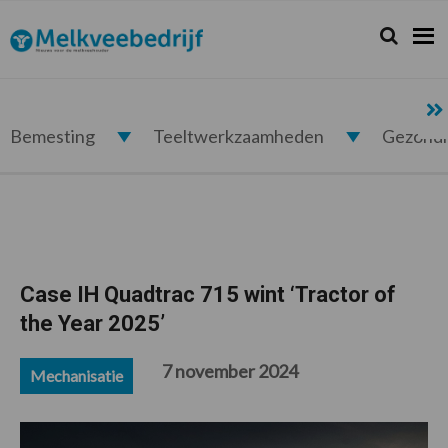
Spring
Door
Spring
Spring
naar
naar
naar
naar
Zoeken...
Zoek
Melkveebedrijf.nl
de
de
de
de
hoofdnavigatie
hoofd
eerste
voettekst
inhoud
sidebar
Bemesting
Teeltwerkzaamheden
Gezond
Case IH Quadtrac 715 wint ‘Tractor of
the Year 2025’
7 november 2024
Mechanisatie