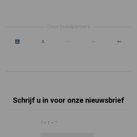
Footer
Onze brandpartners
Schrijf u in voor onze nieuwsbrief
7 + 1 =
*