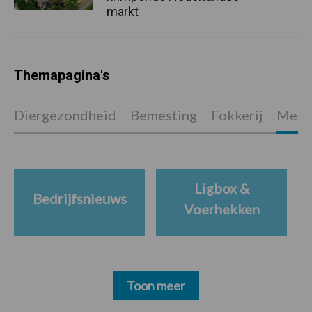
markt
Themapagina's
Diergezondheid
Bemesting
Fokkerij
Melkv
Ligbox &
Bedrijfsnieuws
Voerhekken
Toon meer