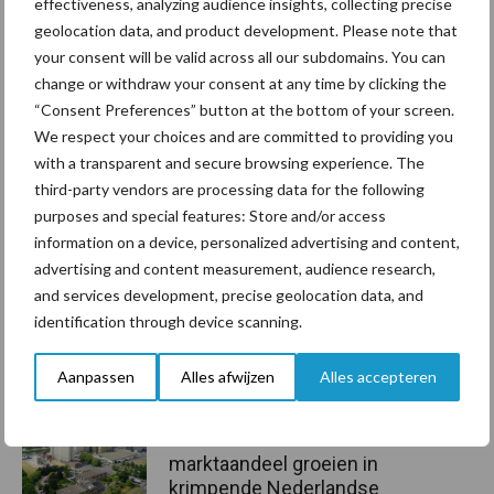
effectiveness, analyzing audience insights, collecting precise
geolocation data, and product development. Please note that
Bron:
Evers Agro
your consent will be valid across all our subdomains. You can
Aanbevolen voor jou!
change or withdraw your consent at any time by clicking the
“Consent Preferences” button at the bottom of your screen.
We respect your choices and are committed to providing you
Grondstoffenmarkt blijft
with a transparent and secure browsing experience. The
grillig: droogte en
third-party vendors are processing data for the following
geopolitiek houden handel
purposes and special features: Store and/or access
in de greep
information on a device, personalized advertising and content,
advertising and content measurement, audience research,
De speenhuid: een vaak
and services development, precise geolocation data, and
onderschatte risicofactor
identification through device scanning.
voor mastitis
Aanpassen
Alles afwijzen
Alles accepteren
ForFarmers ziet volume en
marktaandeel groeien in
krimpende Nederlandse