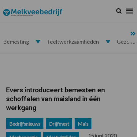
Spring
Door
Spring
Spring
naar
naar
naar
naar
Zoeken...
Zoek
Melkveebedrijf.nl
de
de
de
de
hoofdnavigatie
hoofd
eerste
voettekst
inhoud
sidebar
Bemesting
Teeltwerkzaamheden
Gezond
Evers introduceert bemesten en
schoffelen van maisland in één
werkgang
Bedrijfsnieuws
Drijfmest
Mais
15 juni 2020