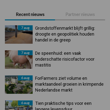
Primaire
Recent nieuws
Partner nieuws
Sidebar
7 aug
Grondstoffenmarkt blijft grillig:
droogte en geopolitiek houden
handel in de greep
7 aug
De speenhuid: een vaak
onderschatte risicofactor voor
mastitis
6 aug
ForFarmers ziet volume en
marktaandeel groeien in krimpende
Nederlandse markt
6 aug
Tien praktische tips voor een
langere levensduur