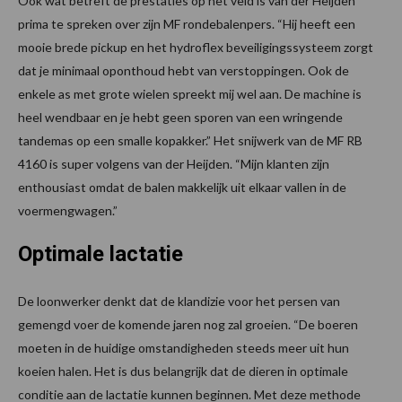
Ook wat betreft de prestaties op het veld is van der Heijden
prima te spreken over zijn MF rondebalenpers. “Hij heeft een
mooie brede pickup en het hydroflex beveiligingssysteem zorgt
dat je minimaal oponthoud hebt van verstoppingen. Ook de
enkele as met grote wielen spreekt mij wel aan. De machine is
heel wendbaar en je hebt geen sporen van een wringende
tandemas op een smalle kopakker.” Het snijwerk van de MF RB
4160 is super volgens van der Heijden. “Mijn klanten zijn
enthousiast omdat de balen makkelijk uit elkaar vallen in de
voermengwagen.”
Optimale lactatie
De loonwerker denkt dat de klandizie voor het persen van
gemengd voer de komende jaren nog zal groeien. “De boeren
moeten in de huidige omstandigheden steeds meer uit hun
koeien halen. Het is dus belangrijk dat de dieren in optimale
conditie aan de lactatie kunnen beginnen. Met deze methode