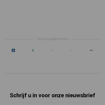
Footer
Onze brandpartners
Schrijf u in voor onze nieuwsbrief