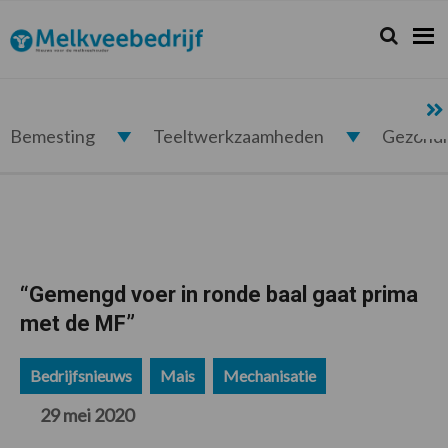
Spring
Door
Spring
Spring
naar
naar
naar
naar
Zoeken...
Zoek
Melkveebedrijf.nl
de
de
de
de
hoofdnavigatie
hoofd
eerste
voettekst
inhoud
sidebar
Bemesting
Teeltwerkzaamheden
Gezond
“Gemengd voer in ronde baal gaat prima
met de MF”
Bedrijfsnieuws
Mais
Mechanisatie
29 mei 2020