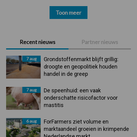
Toon meer
Primaire
Recent nieuws
Partner nieuws
Sidebar
7 aug
Grondstoffenmarkt blijft grillig:
droogte en geopolitiek houden
handel in de greep
7 aug
De speenhuid: een vaak
onderschatte risicofactor voor
mastitis
6 aug
ForFarmers ziet volume en
marktaandeel groeien in krimpende
Nederlandse markt