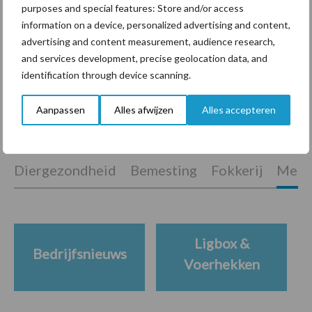
purposes and special features: Store and/or access
ForFarmers ziet volume en
information on a device, personalized advertising and content,
marktaandeel groeien in
advertising and content measurement, audience research,
krimpende Nederlandse
and services development, precise geolocation data, and
markt
identification through device scanning.
Aanpassen
Alles afwijzen
Alles accepteren
Themapagina's
Diergezondheid
Bemesting
Fokkerij
Melkv
Ligbox &
Bedrijfsnieuws
Voerhekken