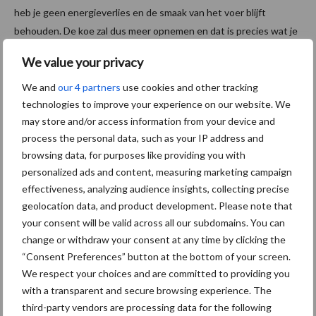
heb je geen energieverlies en de smaak van het voer blijft
behouden. De koe zal dus meer opnemen en dat is precies wat je
wilt.”
We value your privacy
Bron: Massey Ferguson
We and
our 4 partners
use cookies and other tracking
Aanbevolen voor jou!
technologies to improve your experience on our website. We
may store and/or access information from your device and
process the personal data, such as your IP address and
Grondstoffenmarkt blijft
browsing data, for purposes like providing you with
grillig: droogte en
personalized ads and content, measuring marketing campaign
geopolitiek houden handel
effectiveness, analyzing audience insights, collecting precise
in de greep
geolocation data, and product development. Please note that
your consent will be valid across all our subdomains. You can
change or withdraw your consent at any time by clicking the
De speenhuid: een vaak
“Consent Preferences” button at the bottom of your screen.
onderschatte risicofactor
We respect your choices and are committed to providing you
voor mastitis
with a transparent and secure browsing experience. The
third-party vendors are processing data for the following