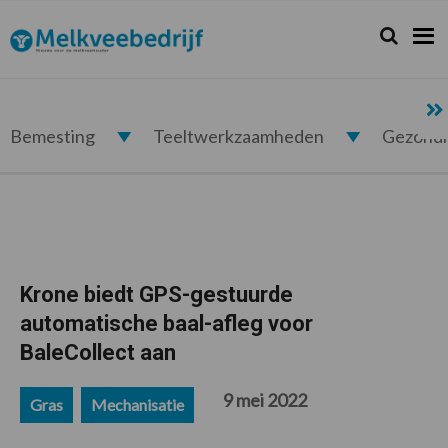
Spring
Door
Spring
Spring
naar
naar
naar
naar
Zoeken...
Zoek
Melkveebedrijf.nl
de
de
de
de
hoofdnavigatie
hoofd
eerste
voettekst
inhoud
sidebar
Bemesting
Teeltwerkzaamheden
Gezond
Krone biedt GPS-gestuurde
automatische baal-afleg voor
BaleCollect aan
9 mei 2022
Gras
Mechanisatie