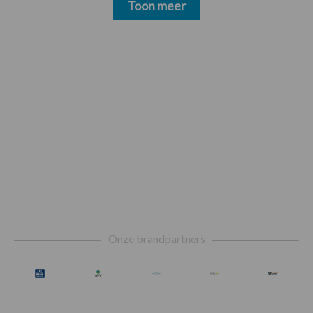
Toon meer
Footer
Onze brandpartners