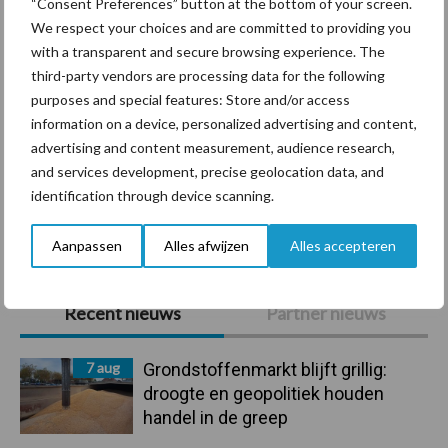
“Consent Preferences” button at the bottom of your screen.
We respect your choices and are committed to providing you
with a transparent and secure browsing experience. The
Ligbox &
third-party vendors are processing data for the following
Bedrijfsnieuws
purposes and special features: Store and/or access
Voerhekken
information on a device, personalized advertising and content,
advertising and content measurement, audience research,
and services development, precise geolocation data, and
identification through device scanning.
Toon meer
Aanpassen
Alles afwijzen
Alles accepteren
Primaire
Recent nieuws
Partner nieuws
Sidebar
7 aug
Grondstoffenmarkt blijft grillig:
droogte en geopolitiek houden
handel in de greep