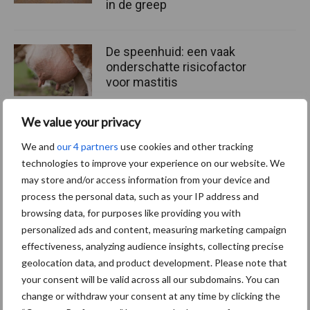
in de greep
De speenhuid: een vaak
onderschatte risicofactor
voor mastitis
We value your privacy
ForFarmers ziet volume en
We and
our 4 partners
use cookies and other tracking
marktaandeel groeien in
technologies to improve your experience on our website. We
krimpende Nederlandse
may store and/or access information from your device and
markt
process the personal data, such as your IP address and
browsing data, for purposes like providing you with
personalized ads and content, measuring marketing campaign
effectiveness, analyzing audience insights, collecting precise
Themapagina's
geolocation data, and product development. Please note that
your consent will be valid across all our subdomains. You can
Diergezondheid
Bemesting
Fokkerij
Melkv
change or withdraw your consent at any time by clicking the