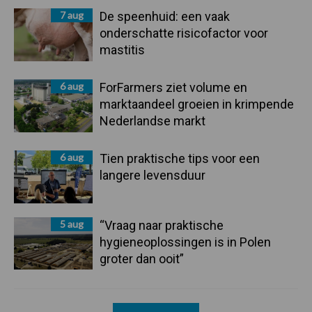
7 aug
De speenhuid: een vaak
onderschatte risicofactor voor
mastitis
6 aug
ForFarmers ziet volume en
marktaandeel groeien in krimpende
Nederlandse markt
6 aug
Tien praktische tips voor een
langere levensduur
5 aug
“Vraag naar praktische
hygieneoplossingen is in Polen
groter dan ooit”