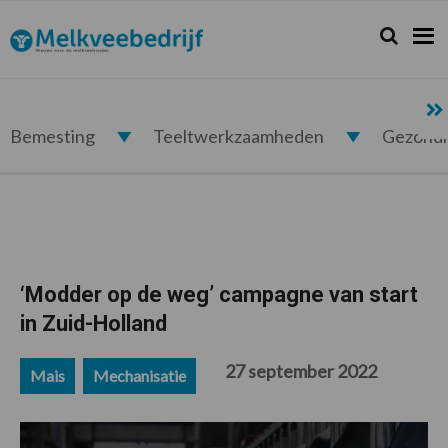
Spring
Door
Spring
Spring
naar
naar
naar
naar
Zoeken...
Zoek
Melkveebedrijf.nl
de
de
de
de
hoofdnavigatie
hoofd
eerste
voettekst
inhoud
sidebar
Bemesting
Teeltwerkzaamheden
Gezond
‘Modder op de weg’ campagne van start
in Zuid-Holland
27 september 2022
Mais
Mechanisatie