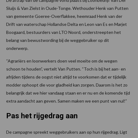
De aftrap van de campagne vond plaats bij Loonbedrijf Van Der
Sluijs & Van Zielst in Oude-Tonge. Wethouder Henk van Putten
van gemeente Goeree-Overflakkee, heemraad Henk van der
Drift van waterschap Hollandse Delta en Leon van Es en Marjet
Boogaard, bestuurders van LTO Noord, onderstreepten het
belang van bewustwording bij de weggebruiker op dit
onderwerp.
“Agrariërs en loonwerkers doen veel moeite om de wegen
schoon te houden”, vertelt Van Putten. “Toch is bij het aan- en
afrijden tijdens de oogst niet altijd te voorkomen dat er tijdelijk
modder ophoopt die voor gladheid kan zorgen. Daarom is het zo
belangrijk dat we hier vandaag staan en er nu en de komende tijd
extra aandacht aan geven. Samen maken we een punt van nul!”
Pas het rijgedrag aan
De campagne spreekt weggebruikers aan op hun rijgedrag. Ligt