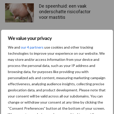
De speenhuid: een vaak
onderschatte risicofactor
voor mastitis
We value your privacy
ForFarmers ziet volume en
marktaandeel groeien in
We and
our 4 partners
use cookies and other tracking
krimpende Nederlandse
technologies to improve your experience on our website. We
markt
may store and/or access information from your device and
process the personal data, such as your IP address and
browsing data, for purposes like providing you with
personalized ads and content, measuring marketing campaign
Themapagina's
effectiveness, analyzing audience insights, collecting precise
geolocation data, and product development. Please note that
Diergezondheid
Bemesting
Fokkerij
Melkv
your consent will be valid across all our subdomains. You can
change or withdraw your consent at any time by clicking the
“Consent Preferences” button at the bottom of your screen.