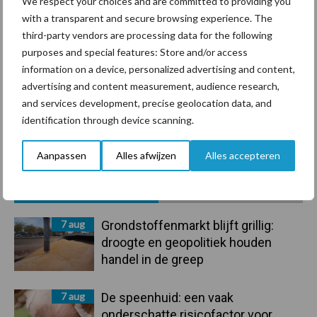
We respect your choices and are committed to providing you
Ligbox &
with a transparent and secure browsing experience. The
Bedrijfsnieuws
third-party vendors are processing data for the following
Voerhekken
purposes and special features: Store and/or access
information on a device, personalized advertising and content,
advertising and content measurement, audience research,
and services development, precise geolocation data, and
Toon meer
identification through device scanning.
Aanpassen
Alles afwijzen
Alles accepteren
Primaire
Recent nieuws
Partner nieuws
Sidebar
7 aug
Grondstoffenmarkt blijft grillig:
droogte en geopolitiek houden
handel in de greep
7 aug
De speenhuid: een vaak
onderschatte risicofactor voor