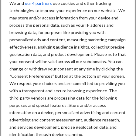
ForFarmers ziet volume en
We and
our 4 partners
use cookies and other tracking
marktaandeel groeien in
technologies to improve your experience on our website. We
krimpende Nederlandse
may store and/or access information from your device and
markt
process the personal data, such as your IP address and
browsing data, for purposes like providing you with
personalized ads and content, measuring marketing campaign
Tien praktische tips voor
effectiveness, analyzing audience insights, collecting precise
een langere levensduur
geolocation data, and product development. Please note that
your consent will be valid across all our subdomains. You can
change or withdraw your consent at any time by clicking the
“Consent Preferences” button at the bottom of your screen.
“Vraag naar praktische
We respect your choices and are committed to providing you
hygieneoplossingen is in
with a transparent and secure browsing experience. The
Polen groter dan ooit”
third-party vendors are processing data for the following
purposes and special features: Store and/or access
information on a device, personalized advertising and content,
advertising and content measurement, audience research,
and services development, precise geolocation data, and
Themapagina's
identification through device scanning.