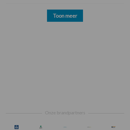
Toon meer
Footer
Onze brandpartners