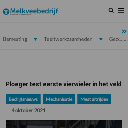
Spring
Door
Spring
Spring
naar
naar
naar
naar
Zoeken...
Zoek
Melkveebedrijf.nl
de
de
de
de
hoofdnavigatie
hoofd
eerste
voettekst
inhoud
sidebar
Bemesting
Teeltwerkzaamheden
Gezond
Ploeger test eerste vierwieler in het veld
Bedrijfsnieuws
Mechanisatie
Mest uitrijden
4 oktober 2021