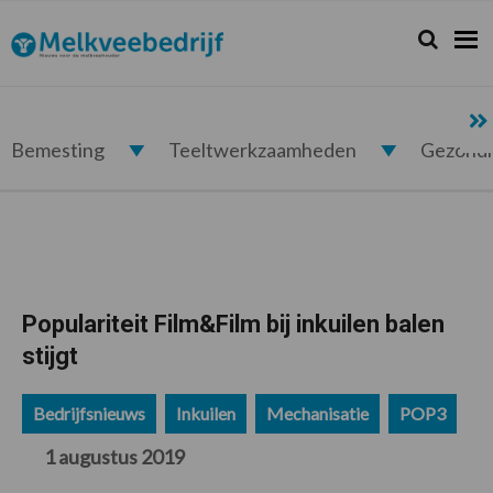
Spring
Door
Spring
Spring
naar
naar
naar
naar
Zoeken...
Zoek
Melkveebedrijf.nl
de
de
de
de
hoofdnavigatie
hoofd
eerste
voettekst
inhoud
sidebar
Bemesting
Teeltwerkzaamheden
Gezond
Populariteit Film&Film bij inkuilen balen
stijgt
Bedrijfsnieuws
Inkuilen
Mechanisatie
POP3
1 augustus 2019