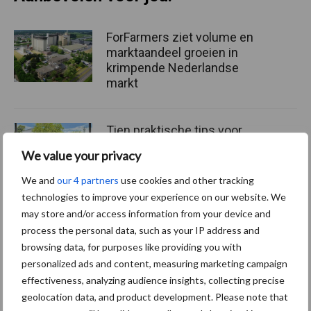
ForFarmers ziet volume en
marktaandeel groeien in
krimpende Nederlandse
markt
Tien praktische tips voor
een langere levensduur
We value your privacy
We and
our 4 partners
use cookies and other tracking
technologies to improve your experience on our website. We
may store and/or access information from your device and
“Vraag naar praktische
process the personal data, such as your IP address and
hygieneoplossingen is in
browsing data, for purposes like providing you with
Polen groter dan ooit”
personalized ads and content, measuring marketing campaign
effectiveness, analyzing audience insights, collecting precise
geolocation data, and product development. Please note that