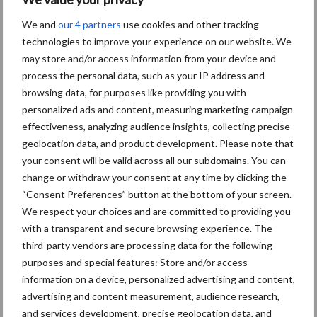
Themapagina's
We and
our 4 partners
use cookies and other tracking
technologies to improve your experience on our website. We
Diergezondheid
Bemesting
Fokkerij
Melkv
may store and/or access information from your device and
process the personal data, such as your IP address and
browsing data, for purposes like providing you with
personalized ads and content, measuring marketing campaign
Ligbox &
effectiveness, analyzing audience insights, collecting precise
Bedrijfsnieuws
Voerhekken
geolocation data, and product development. Please note that
your consent will be valid across all our subdomains. You can
change or withdraw your consent at any time by clicking the
“Consent Preferences” button at the bottom of your screen.
We respect your choices and are committed to providing you
Toon meer
with a transparent and secure browsing experience. The
third-party vendors are processing data for the following
purposes and special features: Store and/or access
Primaire
information on a device, personalized advertising and content,
Recent nieuws
Partner nieuws
advertising and content measurement, audience research,
Sidebar
and services development, precise geolocation data, and