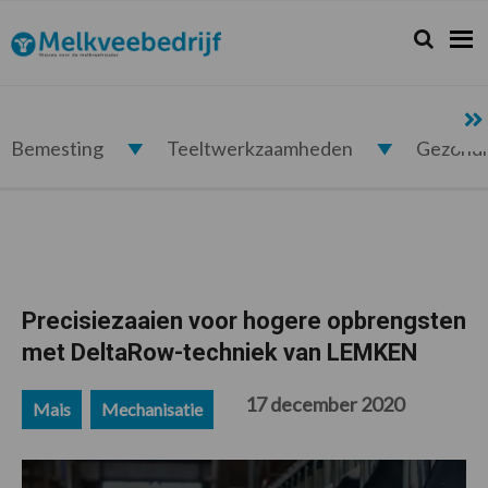
Spring
Door
Spring
Spring
naar
naar
naar
naar
Zoeken...
Zoek
Melkveebedrijf.nl
de
de
de
de
hoofdnavigatie
hoofd
eerste
voettekst
inhoud
sidebar
Bemesting
Teeltwerkzaamheden
Gezond
Precisiezaaien voor hogere opbrengsten
met DeltaRow-techniek van LEMKEN
17 december 2020
Mais
Mechanisatie