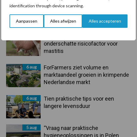
7 aug
Grondstoffenmarkt blijft grillig:
identification through device scanning.
droogte en geopolitiek houden
handel in de greep
Aanpassen
Alles afwijzen
Alles accepteren
7 aug
De speenhuid: een vaak
onderschatte risicofactor voor
mastitis
6 aug
ForFarmers ziet volume en
marktaandeel groeien in krimpende
Nederlandse markt
6 aug
Tien praktische tips voor een
langere levensduur
5 aug
“Vraag naar praktische
hygieneoplossingen is in Polen