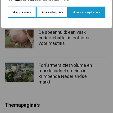
grillig: droogte en
geopolitiek houden handel
Aanpassen
Alles afwijzen
Alles accepteren
in de greep
De speenhuid: een vaak
onderschatte risicofactor
voor mastitis
ForFarmers ziet volume en
marktaandeel groeien in
krimpende Nederlandse
markt
Themapagina's