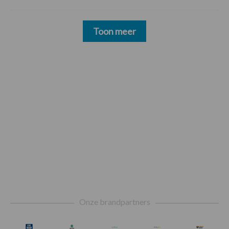
Toon meer
Footer
Onze brandpartners