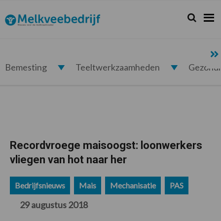
Spring
Door
Spring
Spring
naar
naar
naar
naar
Zoeken...
Zoek
Melkveebedrijf.nl
de
de
de
de
hoofdnavigatie
hoofd
eerste
voettekst
inhoud
sidebar
Bemesting
Teeltwerkzaamheden
Gezond
Recordvroege maisoogst: loonwerkers
vliegen van hot naar her
Bedrijfsnieuws
Mais
Mechanisatie
PAS
29 augustus 2018