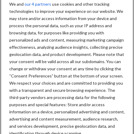
voorspelt Groote Schaarsberg. Hopelijk compenseert dat een
We and
our 4 partners
use cookies and other tracking
beetje.”
technologies to improve your experience on our website. We
may store and/or access information from your device and
LTO Nederland eist financiële steun
process the personal data, such as your IP address and
browsing data, for purposes like providing you with
Volgens de Stentor hekelt LTO Nederland de lakse houding van
personalized ads and content, measuring marketing campaign
het ministerie om de problemen door de droogte het hoofd te
effectiveness, analyzing audience insights, collecting precise
bieden. Pas afgelopen donderdag kwam het ministerie met
geolocation data, and product development. Please note that
concrete maatregelen om boeren te helpen. "Het gaat dan om
your consent will be valid across all our subdomains. You can
het uitstrooien van meer mest en de toestemming voor boeren
change or withdraw your consent at any time by clicking the
om nieuw gras in te zaaien”, zegt woordvoerder Esther de Snoo.
“Consent Preferences” button at the bottom of your screen.
Financiële compensatie zit er voorlopig niet in. Terwijl het daar
We respect your choices and are committed to providing you
wel over gaat.
with a transparent and secure browsing experience. The
third-party vendors are processing data for the following
Bron:
De Stentor
purposes and special features: Store and/or access
information on a device, personalized advertising and content,
Aanbevolen voor jou!
advertising and content measurement, audience research,
and services development, precise geolocation data, and
Grondstoffenmarkt blijft
identification through device scanning.