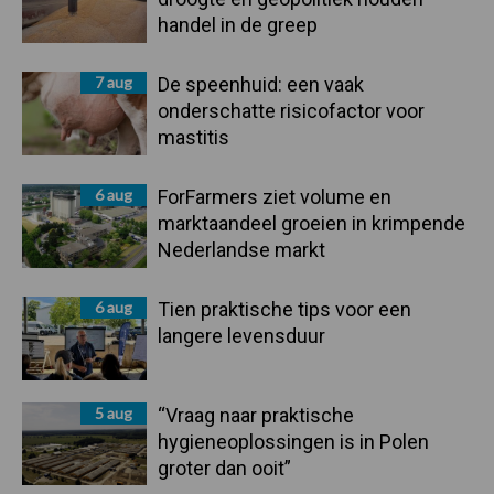
handel in de greep
7 aug
De speenhuid: een vaak
onderschatte risicofactor voor
mastitis
6 aug
ForFarmers ziet volume en
marktaandeel groeien in krimpende
Nederlandse markt
6 aug
Tien praktische tips voor een
langere levensduur
5 aug
“Vraag naar praktische
hygieneoplossingen is in Polen
groter dan ooit”