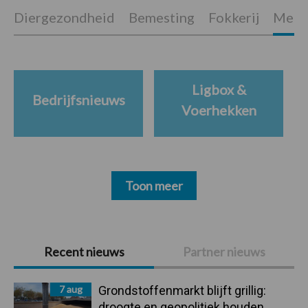
Diergezondheid
Bemesting
Fokkerij
Melkv
Ligbox &
Bedrijfsnieuws
Voerhekken
Toon meer
Primaire
Recent nieuws
Partner nieuws
Sidebar
7 aug
Grondstoffenmarkt blijft grillig:
droogte en geopolitiek houden