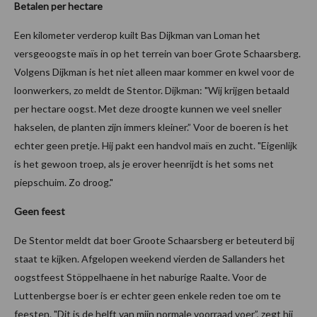
Betalen per hectare
Een kilometer verderop kuilt Bas Dijkman van Loman het
versgeoogste maïs in op het terrein van boer Grote Schaarsberg.
Volgens Dijkman is het niet alleen maar kommer en kwel voor de
loonwerkers, zo meldt de Stentor. Dijkman: "Wij krijgen betaald
per hectare oogst. Met deze droogte kunnen we veel sneller
hakselen, de planten zijn immers kleiner.” Voor de boeren is het
echter geen pretje. Hij pakt een handvol maïs en zucht. "Eigenlijk
is het gewoon troep, als je erover heenrijdt is het soms net
piepschuim. Zo droog."
Geen feest
De Stentor meldt dat boer Groote Schaarsberg er beteuterd bij
staat te kijken. Afgelopen weekend vierden de Sallanders het
oogstfeest Stöppelhaene in het naburige Raalte. Voor de
Luttenbergse boer is er echter geen enkele reden toe om te
feesten. "Dit is de helft van mijn normale voorraad voer”, zegt hij