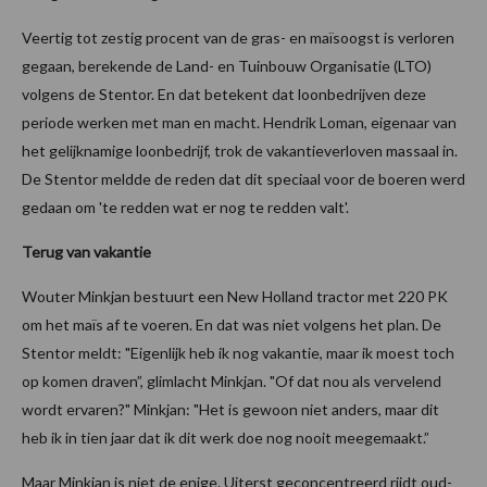
Veertig tot zestig procent van de gras- en maïsoogst is verloren
gegaan, berekende de Land- en Tuinbouw Organisatie (LTO)
volgens de Stentor. En dat betekent dat loonbedrijven deze
periode werken met man en macht. Hendrik Loman, eigenaar van
het gelijknamige loonbedrijf, trok de vakantieverloven massaal in.
De Stentor meldde de reden dat dit speciaal voor de boeren werd
gedaan om 'te redden wat er nog te redden valt'.
Terug van vakantie
Wouter Minkjan bestuurt een New Holland tractor met 220 PK
om het maïs af te voeren. En dat was niet volgens het plan. De
Stentor meldt: "Eigenlijk heb ik nog vakantie, maar ik moest toch
op komen draven”, glimlacht Minkjan. "Of dat nou als vervelend
wordt ervaren?" Minkjan: "Het is gewoon niet anders, maar dit
heb ik in tien jaar dat ik dit werk doe nog nooit meegemaakt.”
Maar Minkjan is niet de enige. Uiterst geconcentreerd rijdt oud-