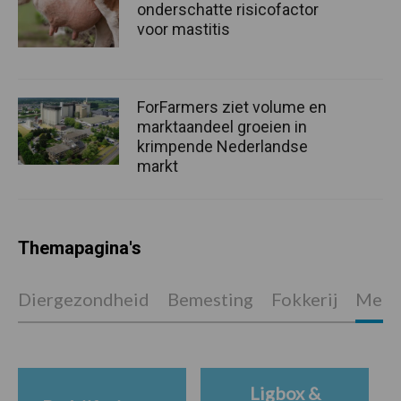
onderschatte risicofactor
voor mastitis
ForFarmers ziet volume en
marktaandeel groeien in
krimpende Nederlandse
markt
Themapagina's
Diergezondheid
Bemesting
Fokkerij
Melkv
Ligbox &