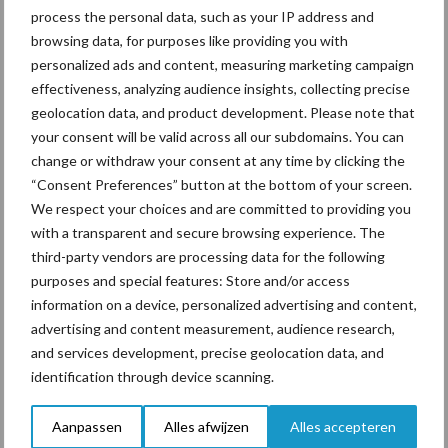
process the personal data, such as your IP address and
bodem levert dit een verhoogde capaciteit op bij een lager
browsing data, for purposes like providing you with
brandstofverbruik.
personalized ads and content, measuring marketing campaign
effectiveness, analyzing audience insights, collecting precise
geolocation data, and product development. Please note that
your consent will be valid across all our subdomains. You can
change or withdraw your consent at any time by clicking the
“Consent Preferences” button at the bottom of your screen.
We respect your choices and are committed to providing you
with a transparent and secure browsing experience. The
third-party vendors are processing data for the following
purposes and special features: Store and/or access
information on a device, personalized advertising and content,
advertising and content measurement, audience research,
and services development, precise geolocation data, and
Diverse wagens in de wachtrij voor een opknapbeurt.
identification through device scanning.
Aanpassen
Alles afwijzen
Alles accepteren