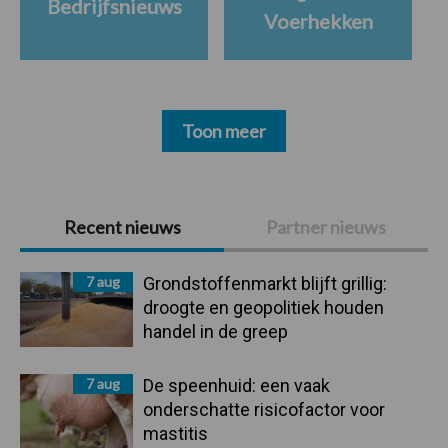
Bedrijfsnieuws
Voerhekken
Toon meer
Primaire
Recent nieuws
Partner nieuws
Sidebar
7 aug
Grondstoffenmarkt blijft grillig:
droogte en geopolitiek houden
handel in de greep
7 aug
De speenhuid: een vaak
onderschatte risicofactor voor
mastitis