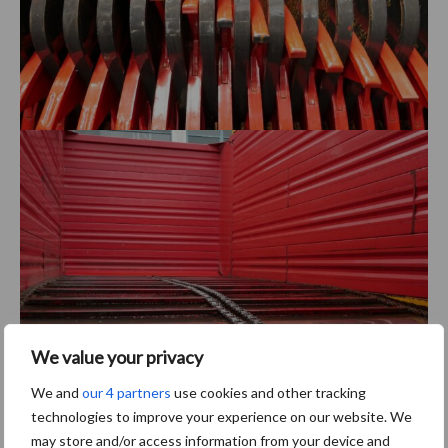
We value your privacy
We and
our 4 partners
use cookies and other tracking
Stervormige rotor met twee centimeter brede gebogen
technologies to improve your experience on our website. We
may store and/or access information from your device and
rotortanden met afstrijkers. In combinatie met een oplopende