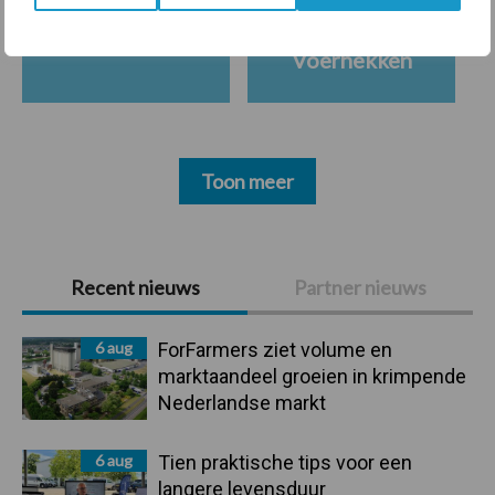
Ligbox &
Bedrijfsnieuws
Voerhekken
Toon meer
Primaire
Recent nieuws
Partner nieuws
Sidebar
6 aug
ForFarmers ziet volume en
marktaandeel groeien in krimpende
Nederlandse markt
6 aug
Tien praktische tips voor een
langere levensduur