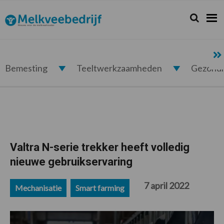
Spring
Door
Spring
Spring
naar
naar
naar
naar
Zoeken...
Zoek
Melkveebedrijf.nl
de
de
de
de
hoofdnavigatie
hoofd
eerste
voettekst
inhoud
sidebar
Bemesting
Teeltwerkzaamheden
Gezond
Valtra N-serie trekker heeft volledig
nieuwe gebruikservaring
7 april 2022
Mechanisatie
Smart farming