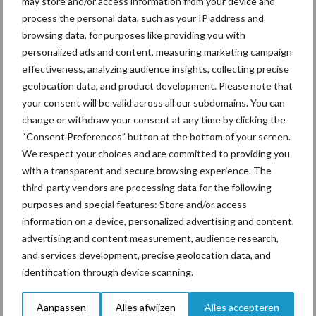
may store and/or access information from your device and
Tien praktische tips voor
process the personal data, such as your IP address and
een langere levensduur
browsing data, for purposes like providing you with
personalized ads and content, measuring marketing campaign
effectiveness, analyzing audience insights, collecting precise
geolocation data, and product development. Please note that
your consent will be valid across all our subdomains. You can
“Vraag naar praktische
change or withdraw your consent at any time by clicking the
hygieneoplossingen is in
“Consent Preferences” button at the bottom of your screen.
Polen groter dan ooit”
We respect your choices and are committed to providing you
with a transparent and secure browsing experience. The
third-party vendors are processing data for the following
purposes and special features: Store and/or access
Themapagina's
information on a device, personalized advertising and content,
advertising and content measurement, audience research,
and services development, precise geolocation data, and
Diergezondheid
Bemesting
Fokkerij
Melkv
identification through device scanning.
Aanpassen
Alles afwijzen
Alles accepteren