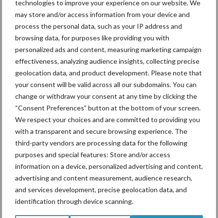
technologies to improve your experience on our website. We
may store and/or access information from your device and
process the personal data, such as your IP address and
browsing data, for purposes like providing you with
Beregening
Bijproducten
personalized ads and content, measuring marketing campaign
effectiveness, analyzing audience insights, collecting precise
geolocation data, and product development. Please note that
your consent will be valid across all our subdomains. You can
change or withdraw your consent at any time by clicking the
Toon meer
“Consent Preferences” button at the bottom of your screen.
We respect your choices and are committed to providing you
with a transparent and secure browsing experience. The
Primaire
third-party vendors are processing data for the following
Recent nieuws
Partner nieuws
purposes and special features: Store and/or access
Sidebar
information on a device, personalized advertising and content,
7 aug
Grondstoffenmarkt blijft grillig:
advertising and content measurement, audience research,
droogte en geopolitiek houden
and services development, precise geolocation data, and
handel in de greep
identification through device scanning.