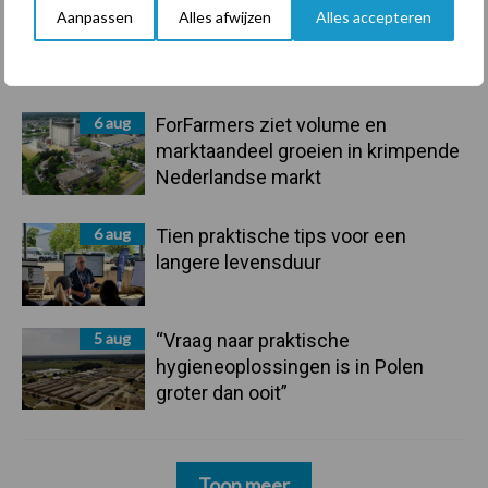
7 aug
De speenhuid: een vaak
Aanpassen
Alles afwijzen
Alles accepteren
onderschatte risicofactor voor
mastitis
6 aug
ForFarmers ziet volume en
marktaandeel groeien in krimpende
Nederlandse markt
6 aug
Tien praktische tips voor een
langere levensduur
5 aug
“Vraag naar praktische
hygieneoplossingen is in Polen
groter dan ooit”
Toon meer