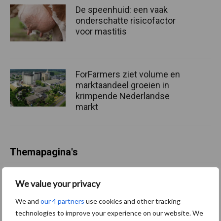
De speenhuid: een vaak
onderschatte risicofactor
voor mastitis
ForFarmers ziet volume en
marktaandeel groeien in
krimpende Nederlandse
markt
Themapagina's
Diergezondheid
Bemesting
Fokkerij
Melkv
We value your privacy
We and
our 4 partners
use cookies and other tracking
technologies to improve your experience on our website. We