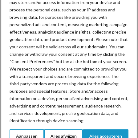
may store and/or access information from your device and
process the personal data, such as your IP address and
Beregening
Bijproducten
browsing data, for purposes like providing you with
personalized ads and content, measuring marketing campaign
effectiveness, analyzing audience insights, collecting precise
geolocation data, and product development. Please note that
your consent will be valid across all our subdomains. You can
Toon meer
change or withdraw your consent at any time by clicking the
“Consent Preferences” button at the bottom of your screen.
We respect your choices and are committed to providing you
Primaire
with a transparent and secure browsing experience. The
Recent nieuws
Partner nieuws
third-party vendors are processing data for the following
Sidebar
purposes and special features: Store and/or access
7 aug
Grondstoffenmarkt blijft grillig:
information on a device, personalized advertising and content,
droogte en geopolitiek houden
advertising and content measurement, audience research,
handel in de greep
and services development, precise geolocation data, and
identification through device scanning.
7 aug
De speenhuid: een vaak
onderschatte risicofactor voor
Aanpassen
Alles afwijzen
Alles accepteren