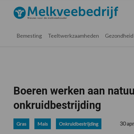
Spring
Door
Spring
Spring
naar
naar
naar
naar
Melkveebedrijf.nl
de
de
de
de
hoofdnavigatie
hoofd
eerste
voettekst
inhoud
sidebar
Bemesting
Teeltwerkzaamheden
Gezondheid
Boeren werken aan natuur
onkruidbestrijding
30 apr
Gras
Mais
Onkruidbestrijding