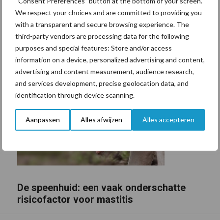
“Consent Preferences” button at the bottom of your screen.
We respect your choices and are committed to providing you
with a transparent and secure browsing experience. The
third-party vendors are processing data for the following
purposes and special features: Store and/or access
information on a device, personalized advertising and content,
advertising and content measurement, audience research,
and services development, precise geolocation data, and
identification through device scanning.
Aanpassen
Alles afwijzen
Alles accepteren
De speenhuid: een vaak onderschatte
risicofactor voor mastitis