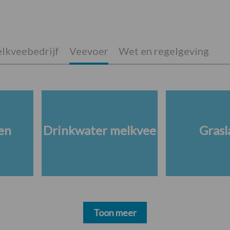
lkveebedrijf
Veevoer
Wet en regelgeving
en
Drinkwater melkvee
Grasl
Toon meer