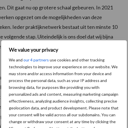
n. Dit gaat nu op grotere schaal gebeuren. In 2021
twerken opgezet om de mogelijkheden van deze
ken. Ieder praktijknetwerk bestaat uit ten minste 10
 volgende stap. Uiteindelijk is ons doel dat wij bijna
oenbemesters behandelen’, zegt Nico Verduin.
We value your privacy
We and
our 4 partners
use cookies and other tracking
technologies to improve your experience on our website. We
may store and/or access information from your device and
t is goedgekeurd voor gebruik in de landbouw door de
process the personal data, such as your IP address and
FSA); je kan het dus veilig gebruiken. Toch zien boeren
browsing data, for purposes like providing you with
personalized ads and content, measuring marketing campaign
jk gebruiken van alternatieve methoden. Daarom
effectiveness, analyzing audience insights, collecting precise
ement (IPM). Met IPM worden bij voorkeur natuurlijke
geolocation data, and product development. Please note that
your consent will be valid across all our subdomains. You can
st voor het bestrijden van onkruid of het gras te
change or withdraw your consent at any time by clicking the
t als een natuurlijke oplossing niet afdoende is.