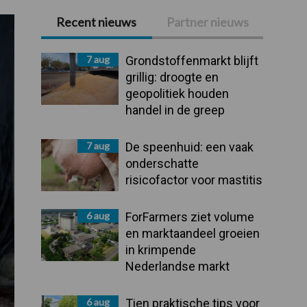
Recent nieuws
Partner nieuws
Primaire
Sidebar
7 aug
Grondstoffenmarkt blijft
grillig: droogte en
geopolitiek houden
handel in de greep
7 aug
De speenhuid: een vaak
onderschatte
risicofactor voor mastitis
6 aug
ForFarmers ziet volume
en marktaandeel groeien
in krimpende
Nederlandse markt
6 aug
Tien praktische tips voor