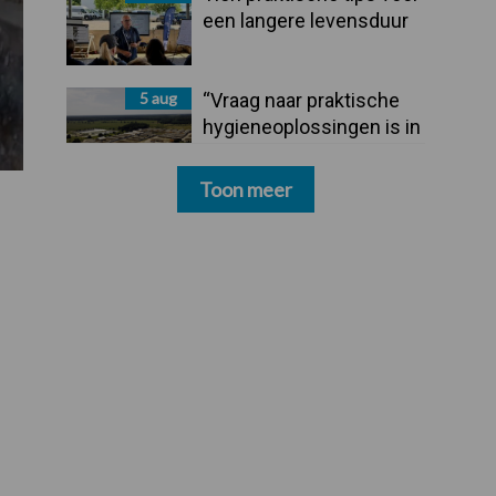
een langere levensduur
5 aug
“Vraag naar praktische
hygieneoplossingen is in
Polen groter dan ooit”
Toon meer