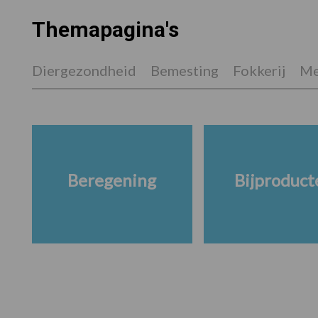
Themapagina's
Diergezondheid
Bemesting
Fokkerij
Me
Beregening
Bijproduct