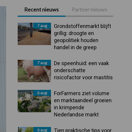
Recent nieuws
Partner nieuws
Primaire
Sidebar
7 aug
Grondstoffenmarkt blijft
grillig: droogte en
geopolitiek houden
handel in de greep
7 aug
De speenhuid: een vaak
onderschatte
risicofactor voor mastitis
6 aug
ForFarmers ziet volume
en marktaandeel groeien
in krimpende
Nederlandse markt
6 aug
Tien praktische tips voor