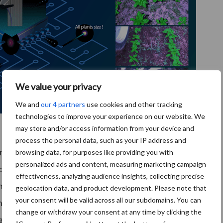
We value your privacy
We and
our 4 partners
use cookies and other tracking
technologies to improve your experience on our website. We
may store and/or access information from your device and
process the personal data, such as your IP address and
nk, combineert schoffelen met gerichte
browsing data, for purposes like providing you with
personalized ads and content, measuring marketing campaign
e tank van 800 liter, met een 100-liter
effectiveness, analyzing audience insights, collecting precise
n membraanpomp, maakt dosering en monitoring via
geolocation data, and product development. Please note that
your consent will be valid across all our subdomains. You can
 op de gewasrij in plaats van volveldsbespuiting kan
change or withdraw your consent at any time by clicking the
rd op water- en middelengebruik.