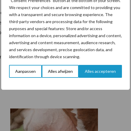
“Consent Preferences” button at the bottom of your screen.
We respect your choices and are committed to providing you
offen bij onder meer maïs en suikerbieten. De
with a transparent and secure browsing experience. The
third-party vendors are processing data for the following
jecteerd, wat de opname door de plant versnelt en
purposes and special features: Store and/or access
licator-Tank is vanaf 2026 leverbaar voor de
information on a device, personalized advertising and content,
advertising and content measurement, audience research,
and services development, precise geolocation data, and
tonen beide innovaties op Agritechnica in hal 5,
identification through device scanning.
Aanpassen
Alles afwijzen
Alles accepteren