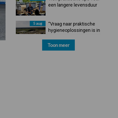
een langere levensduur
5 aug
“Vraag naar praktische
hygieneoplossingen is in
Polen groter dan ooit”
Toon meer