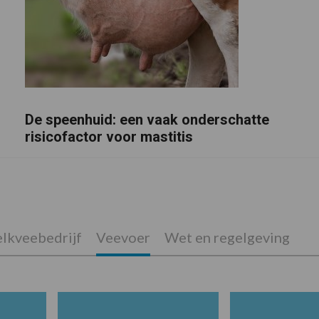
De speenhuid: een vaak onderschatte
risicofactor voor mastitis
lkveebedrijf
Veevoer
Wet en regelgeving