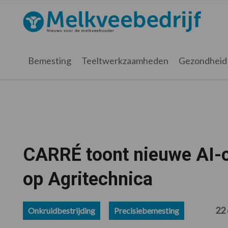
Spring
Door
Spring
Spring
naar
naar
naar
naar
Melkveebedrijf.nl
de
de
de
de
hoofdnavigatie
hoofd
eerste
voettekst
inhoud
sidebar
Bemesting
Teeltwerkzaamheden
Gezondheid
CARRÉ toont nieuwe AI-c
op Agritechnica
22
Onkruidbestrijding
Precisiebemesting