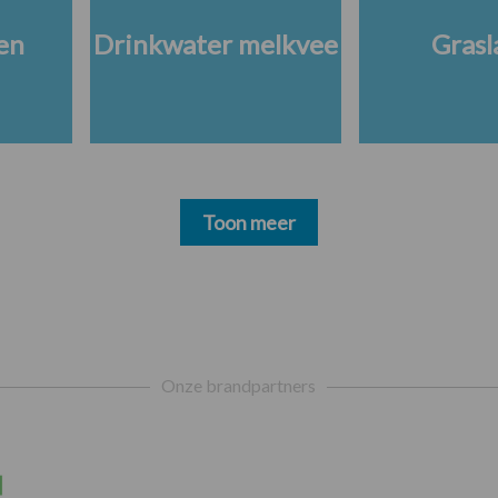
en
Drinkwater melkvee
Grasl
Toon meer
Onze brandpartners