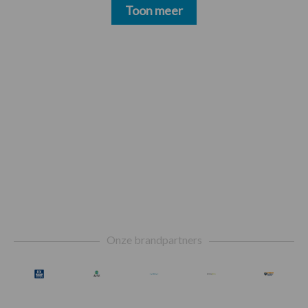
Toon meer
Footer
Onze brandpartners