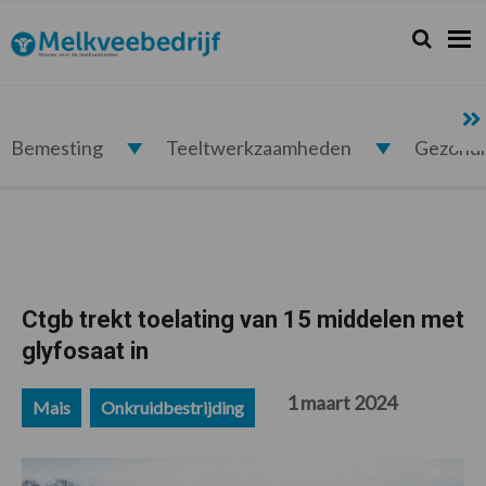
Spring
Door
Spring
Spring
naar
naar
naar
naar
Zoeken...
Zoek
Melkveebedrijf.nl
de
de
de
de
hoofdnavigatie
hoofd
eerste
voettekst
inhoud
sidebar
Bemesting
Teeltwerkzaamheden
Gezond
Ctgb trekt toelating van 15 middelen met
glyfosaat in
1 maart 2024
Mais
Onkruidbestrijding