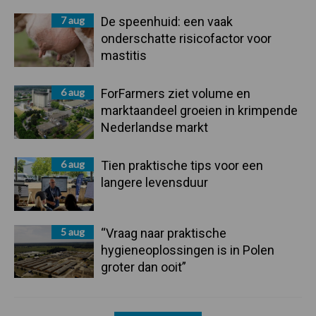
7 aug
De speenhuid: een vaak
onderschatte risicofactor voor
mastitis
6 aug
ForFarmers ziet volume en
marktaandeel groeien in krimpende
Nederlandse markt
6 aug
Tien praktische tips voor een
langere levensduur
5 aug
“Vraag naar praktische
hygieneoplossingen is in Polen
groter dan ooit”