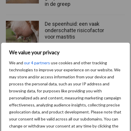
in de greep
De speenhuid: een vaak
onderschatte risicofactor
voor mastitis
We value your privacy
ForFarmers ziet volume en
We and
our 4 partners
use cookies and other tracking
marktaandeel groeien in
technologies to improve your experience on our website. We
krimpende Nederlandse
may store and/or access information from your device and
markt
process the personal data, such as your IP address and
browsing data, for purposes like providing you with
personalized ads and content, measuring marketing campaign
effectiveness, analyzing audience insights, collecting precise
Themapagina's
geolocation data, and product development. Please note that
your consent will be valid across all our subdomains. You can
Diergezondheid
Bemesting
Fokkerij
Melkv
change or withdraw your consent at any time by clicking the