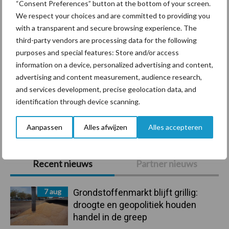
“Consent Preferences” button at the bottom of your screen.
We respect your choices and are committed to providing you
with a transparent and secure browsing experience. The
third-party vendors are processing data for the following
Beregening
Bijproducten
purposes and special features: Store and/or access
information on a device, personalized advertising and content,
advertising and content measurement, audience research,
and services development, precise geolocation data, and
identification through device scanning.
Toon meer
Aanpassen
Alles afwijzen
Alles accepteren
Primaire
Recent nieuws
Partner nieuws
Sidebar
7 aug
Grondstoffenmarkt blijft grillig:
droogte en geopolitiek houden
handel in de greep