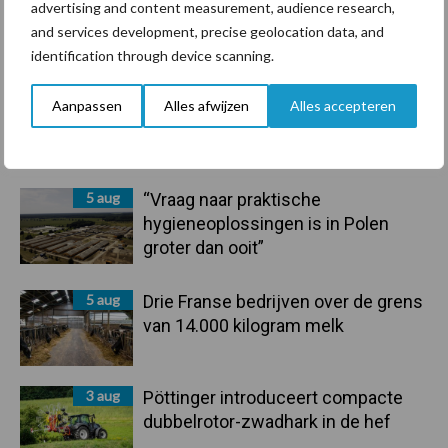
advertising and content measurement, audience research,
Primaire
and services development, precise geolocation data, and
Recent nieuws
Partner nieuws
identification through device scanning.
Sidebar
6 aug
Tien praktische tips voor een
Aanpassen
Alles afwijzen
Alles accepteren
langere levensduur
5 aug
“Vraag naar praktische
hygieneoplossingen is in Polen
groter dan ooit”
5 aug
Drie Franse bedrijven over de grens
van 14.000 kilogram melk
3 aug
Pöttinger introduceert compacte
dubbelrotor-zwadhark in de hef