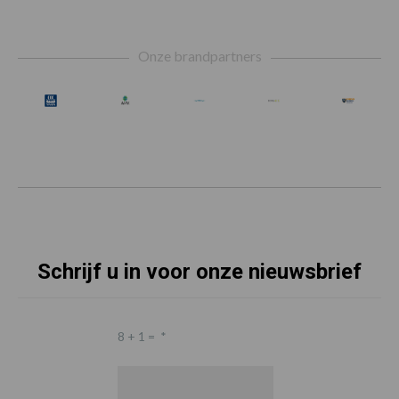
Footer
Onze brandpartners
Schrijf u in voor onze nieuwsbrief
8 + 1 =
*