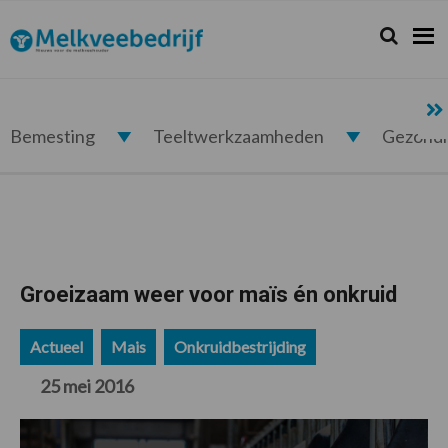
Spring
Door
Spring
Spring
naar
naar
naar
naar
Zoeken...
Zoek
Melkveebedrijf.nl
de
de
de
de
hoofdnavigatie
hoofd
eerste
voettekst
inhoud
sidebar
Bemesting
Teeltwerkzaamheden
Gezond
Groeizaam weer voor maïs én onkruid
Actueel
Mais
Onkruidbestrijding
25 mei 2016