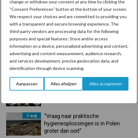
change or withdraw your consent at any time by clicking the
handel in de greep
“Consent Preferences” button at the bottom of your screen.
We respect your choices and are committed to providing you
7 aug
De speenhuid: een vaak
with a transparent and secure browsing experience. The
onderschatte risicofactor voor
third-party vendors are processing data for the following
mastitis
purposes and special features: Store and/or access
information on a device, personalized advertising and content,
advertising and content measurement, audience research,
6 aug
ForFarmers ziet volume en
and services development, precise geolocation data, and
marktaandeel groeien in krimpende
identification through device scanning.
Nederlandse markt
Aanpassen
Alles afwijzen
Alles accepteren
6 aug
Tien praktische tips voor een
langere levensduur
5 aug
“Vraag naar praktische
hygieneoplossingen is in Polen
groter dan ooit”