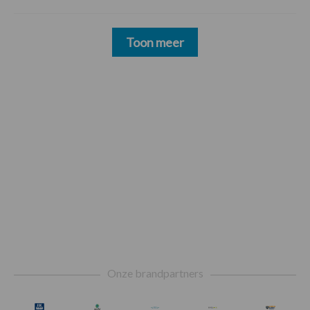
Toon meer
Footer
Onze brandpartners