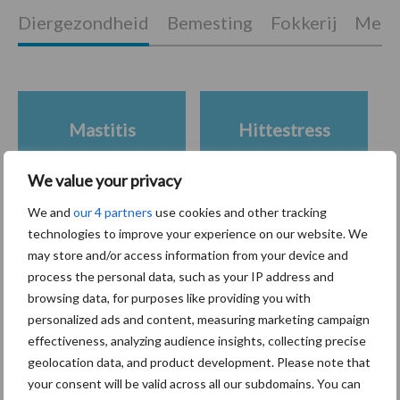
Diergezondheid
Bemesting
Fokkerij
Melkv
Mastitis
Hittestress
We value your privacy
We and
our 4 partners
use cookies and other tracking
technologies to improve your experience on our website. We
Toon meer
may store and/or access information from your device and
process the personal data, such as your IP address and
browsing data, for purposes like providing you with
Primaire
personalized ads and content, measuring marketing campaign
Recent nieuws
Partner nieuws
effectiveness, analyzing audience insights, collecting precise
Sidebar
geolocation data, and product development. Please note that
7 aug
Grondstoffenmarkt blijft grillig:
your consent will be valid across all our subdomains. You can
droogte en geopolitiek houden