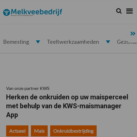
Spring
Door
Spring
Spring
naar
naar
naar
naar
Zoeken...
Zoek
Melkveebedrijf.nl
de
de
de
de
hoofdnavigatie
hoofd
eerste
voettekst
inhoud
sidebar
Bemesting
Teeltwerkzaamheden
Gezond
Van onze partner KWS
Herken de onkruiden op uw maisperceel
met behulp van de KWS-maismanager
App
Actueel
Mais
Onkruidbestrijding