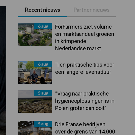
Recent nieuws
Partner nieuws
Primaire
Sidebar
6 aug
ForFarmers ziet volume
en marktaandeel groeien
in krimpende
Nederlandse markt
6 aug
Tien praktische tips voor
een langere levensduur
5 aug
“Vraag naar praktische
hygieneoplossingen is in
Polen groter dan ooit”
5 aug
Drie Franse bedrijven
over de grens van 14.000