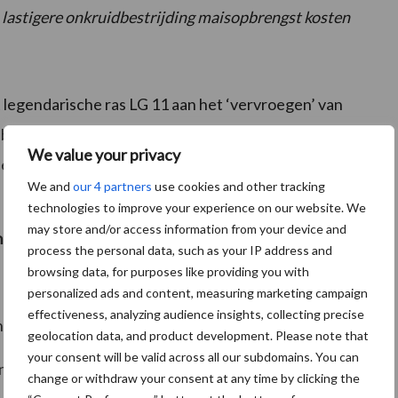
n lastigere onkruidbestrijding maisopbrengst kosten
 legendarische ras LG 11 aan het ‘vervroegen’ van
brengst. Met succes: ons
nieuwe vroege ras LG
We value your privacy
f en 22.672 kVEM in de rassenproeven. Dat is
meer dan
We and
our 4 partners
use cookies and other tracking
technologies to improve your experience on our website. We
may store and/or access information from your device and
eer oogstzekerheid
, ook op de lichtere gronden:
process the personal data, such as your IP address and
browsing data, for purposes like providing you with
personalized ads and content, measuring marketing campaign
effectiveness, analyzing audience insights, collecting precise
nede gras te oogsten;
geolocation data, and product development. Please note that
your consent will be valid across all our subdomains. You can
andigheden af te wachten;
change or withdraw your consent at any time by clicking the