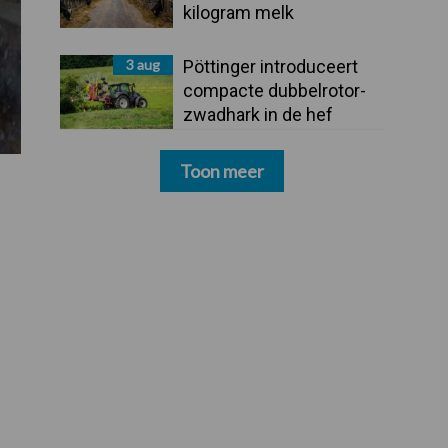
kilogram melk
3 aug
Pöttinger introduceert
compacte dubbelrotor-
zwadhark in de hef
Toon meer