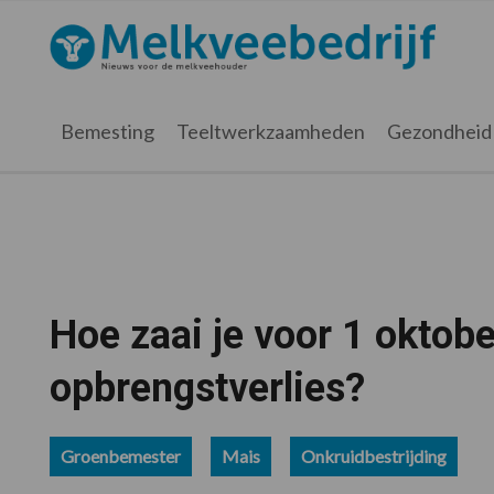
Spring
Door
Spring
Spring
naar
naar
naar
naar
Melkveebedrijf.nl
de
de
de
de
hoofdnavigatie
hoofd
eerste
voettekst
inhoud
sidebar
Bemesting
Teeltwerkzaamheden
Gezondheid
Hoe zaai je voor 1 oktob
opbrengstverlies?
Groenbemester
Mais
Onkruidbestrijding