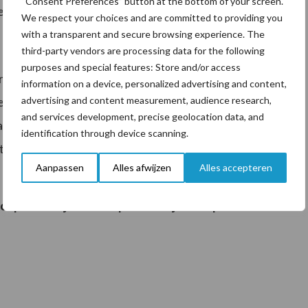
“Consent Preferences” button at the bottom of your screen.
e zaaien.
We respect your choices and are committed to providing you
with a transparent and secure browsing experience. The
third-party vendors are processing data for the following
purposes and special features: Store and/or access
roegen door de mais vroeger te zaaien. Dit is echter
information on a device, personalized advertising and content,
advertising and content measurement, audience research,
 de daglengte. Vroeg zaaien zorgt niet perse voor een
and services development, precise geolocation data, and
frijping. Zaai de mais dus altijd bij een voldoende hoge
identification through device scanning.
tuurschade toebrengt.
Aanpassen
Alles afwijzen
Alles accepteren
n LG
zaai je voor 1 oktober je vanggewas zonder in te
f persoonlijk advies op maat? Kijk dan op