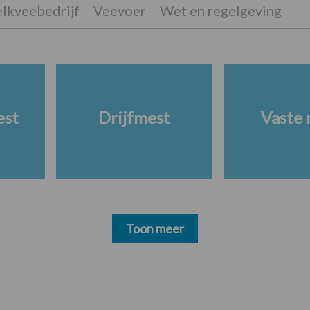
lkveebedrijf
Veevoer
Wet en regelgeving
est
Drijfmest
Vaste 
Toon meer