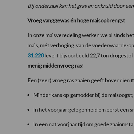
Bij onderzaai kan het gras en onkruid door ee
Vroeg vanggewas én hoge maisopbrengst
In onze maisveredeling werken we al sinds het
mais, mét verhoging van de voederwaarde-op
31.220
levert bijvoorbeeld 22,7 ton drogesto
menig middenvroeg ras
!
Een (zeer) vroeg ras zaaien geeft bovendien
m
Minder kans op gemodder bij de maisoogst;
In het voorjaar gelegenheid om eerst een s
In een nat voorjaar tijd om goede zaaiomst