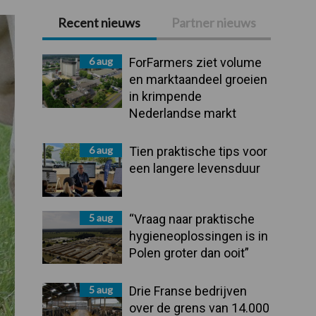
Recent nieuws
Partner nieuws
Primaire
Sidebar
6 aug
ForFarmers ziet volume
en marktaandeel groeien
in krimpende
Nederlandse markt
6 aug
Tien praktische tips voor
een langere levensduur
5 aug
“Vraag naar praktische
hygieneoplossingen is in
Polen groter dan ooit”
5 aug
Drie Franse bedrijven
over de grens van 14.000