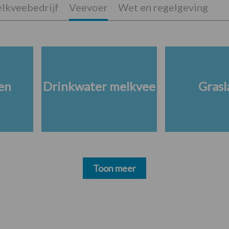
lkveebedrijf
Veevoer
Wet en regelgeving
en
Drinkwater melkvee
Grasl
Toon meer