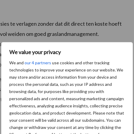
es te verlagen zonder dat dit direct ten koste hoeft
esvol weiden om goed graslandmanagement.
n vers gras belangrijk is. Ook voldoende opname en
We value your privacy
l om de energie- en eiwitvoorziening op peil te
We and
our 4 partners
use cookies and other tracking
ogproductieve koeien.
technologies to improve your experience on our website. We
may store and/or access information from your device and
het effect van weidegang niet los gezien kan worden
process the personal data, such as your IP address and
s gras en bijvoeding is bepalend voor zowel
browsing data, for purposes like providing you with
personalized ads and content, measuring marketing campaign
tie.
effectiveness, analyzing audience insights, collecting precise
geolocation data, and product development. Please note that
your consent will be valid across all our subdomains. You can
change or withdraw your consent at any time by clicking the