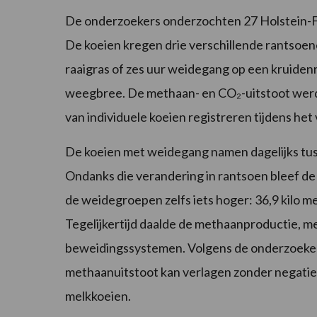
De onderzoekers onderzochten 27 Holstein-Fri
De koeien kregen drie verschillende rantsoene
raaigras of zes uur weidegang op een kruidenri
weegbree. De methaan- en CO₂-uitstoot wer
van individuele koeien registreren tijdens het
De koeien met weidegang namen dagelijks tusse
Ondanks die verandering in rantsoen bleef de m
de weidegroepen zelfs iets hoger: 36,9 kilo mel
Tegelijkertijd daalde de methaanproductie, m
beweidingssystemen. Volgens de onderzoekers
methaanuitstoot kan verlagen zonder negati
melkkoeien.