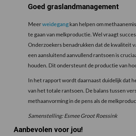
Goed graslandmanagement
Meer
weidegang
kan helpen om methaanemissi
te gaan van melkproductie. Wel vraagt succ
Onderzoekers benadrukken dat de kwaliteit va
een aansluitend aanvullend rantsoen is cruciaa
houden. Dit ondersteunt de productie van ho
In het rapport wordt daarnaast duidelijk dat 
van het totale rantsoen. De balans tussen ver
methaanvorming in de pens als de melkproduc
Samenstelling: Esmee Groot Roessink
Aanbevolen voor jou!