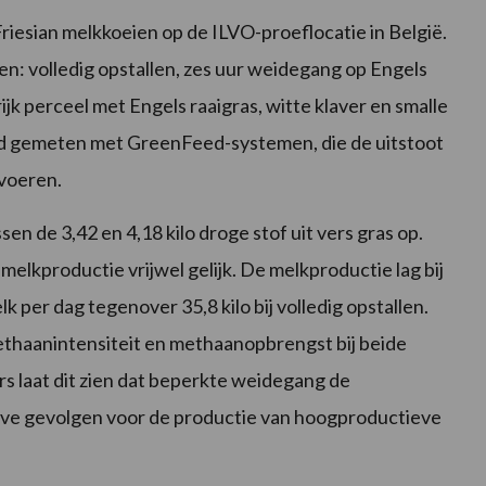
esian melkkoeien op de ILVO-proeflocatie in België.
n: volledig opstallen, zes uur weidegang op Engels
jk perceel met Engels raaigras, witte klaver en smalle
d gemeten met GreenFeed-systemen, die de uitstoot
 voeren.
n de 3,42 en 4,18 kilo droge stof uit vers gras op.
elkproductie vrijwel gelijk. De melkproductie lag bij
k per dag tegenover 35,8 kilo bij volledig opstallen.
ethaanintensiteit en methaanopbrengst bij beide
 laat dit zien dat beperkte weidegang de
eve gevolgen voor de productie van hoogproductieve