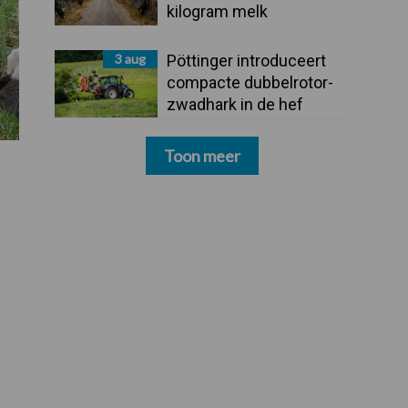
kilogram melk
3 aug
Pöttinger introduceert
compacte dubbelrotor-
zwadhark in de hef
Toon meer