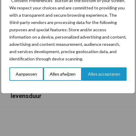
“Consent Preferences” button at the bottom of your screen.
We respect your choices and are committed to providing you
with a transparent and secure browsing experience. The
third-party vendors are processing data for the following
purposes and special features: Store and/or access
information on a device, personalized advertising and content,
advertising and content measurement, audience research,
and services development, precise geolocation data, and
identification through device scanning.
Aanpassen
Alles afwijzen
Alles accepteren
Tien praktische tips voor een langere
levensduur