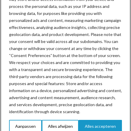
process the personal data, such as your IP address and
niet tot een betere benutting van stikstof en fosfor.
browsing data, for purposes like providing you with
De Koeien & Kansen-bedrijven laten met de resultaten van 2016
personalized ads and content, measuring marketing campaign
zien dat een verbetering van de benutting van stikstof en fosfaat
effectiveness, analyzing audience insights, collecting precise
geolocation data, and product development. Please note that
mogelijk is door het verhogen van de melkproductie, minder
your consent will be valid across all our subdomains. You can
jongvee en evenwichtige inzet van voedermiddelen met hoge
change or withdraw your consent at any time by clicking the
energiewaarde en beperkte hoeveelheid stikstof en fosfor.
“Consent Preferences” button at the bottom of your screen.
Bron: Koeien & Kansen
We respect your choices and are committed to providing you
with a transparent and secure browsing experience. The
Aanbevolen voor jou!
third-party vendors are processing data for the following
purposes and special features: Store and/or access
information on a device, personalized advertising and content,
Grondstoffenmarkt blijft
advertising and content measurement, audience research,
grillig: droogte en
geopolitiek houden handel
and services development, precise geolocation data, and
in de greep
identification through device scanning.
Aanpassen
Alles afwijzen
Alles accepteren
De speenhuid: een vaak