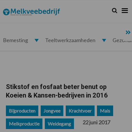
Spring
Door
Spring
Spring
naar
naar
naar
naar
Zoeken...
Zoek
Melkveebedrijf.nl
de
de
de
de
hoofdnavigatie
hoofd
eerste
voettekst
inhoud
sidebar
Bemesting
Teeltwerkzaamheden
Gezond
Stikstof en fosfaat beter benut op
Koeien & Kansen-bedrijven in 2016
Bijproducten
Jongvee
Krachtvoer
Mais
22 juni 2017
Melkproductie
Weidegang