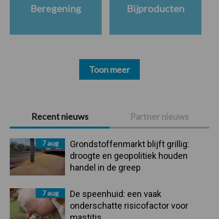
Beregening
Bijproducten
Toon meer
Primaire
Recent nieuws
Partner nieuws
Sidebar
7 aug
Grondstoffenmarkt blijft grillig:
droogte en geopolitiek houden
handel in de greep
7 aug
De speenhuid: een vaak
onderschatte risicofactor voor
mastitis