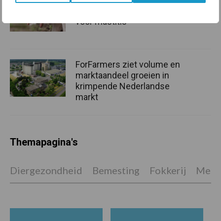
onderschatte risicofactor
voor mastitis
ForFarmers ziet volume en
marktaandeel groeien in
krimpende Nederlandse
markt
Themapagina's
Diergezondheid
Bemesting
Fokkerij
Melkv