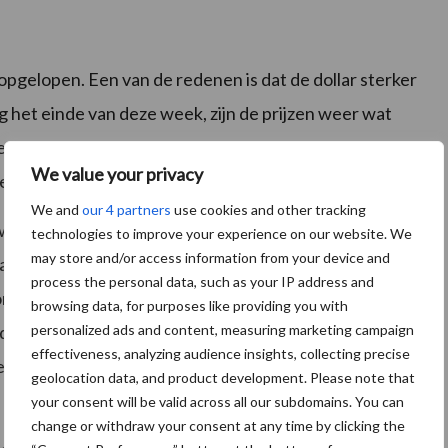
opgelopen. Een van de redenen is dat de dollar sterker
g het einde van deze week, zijn de prijzen weer wat
. Het ziet er naar uit dat de soja de komende
We value your privacy
e oogst.
We and
our 4 partners
use cookies and other tracking
worden. China beschikt over grote voorraden en
technologies to improve your experience on our website. We
may store and/or access information from your device and
ar soja. Men verwacht nog steeds een goede oogst in
process the personal data, such as your IP address and
rt geeft hogere eindvoorraden in de US (in
browsing data, for purposes like providing you with
personalized ads and content, measuring marketing campaign
uctie in Brazilië slechts licht bijgesteld naar 156
effectiveness, analyzing audience insights, collecting precise
joen ton) en de USDA is daarmee optimistischer dan
geolocation data, and product development. Please note that
your consent will be valid across all our subdomains. You can
change or withdraw your consent at any time by clicking the