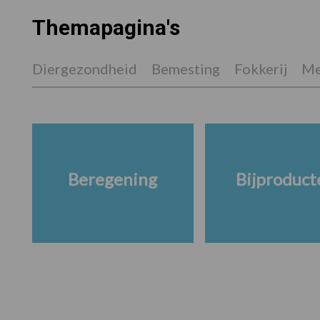
Themapagina's
Diergezondheid
Bemesting
Fokkerij
Me
Beregening
Bijproduct