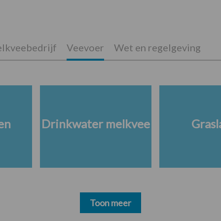
lkveebedrijf
Veevoer
Wet en regelgeving
en
Drinkwater melkvee
Grasl
Toon meer