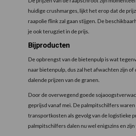
De prijzen van de raapschroot zijn momenteel 
huidige crushmarges, lijkt het erop dat de prijz
raapolie flink zal gaan stijgen. De beschikba
je ook terugziet in de prijs.
Bijproducten
De opbrengst van de bietenpulp is wat tegenva
naar bietenpulp, dus zal het afwachten zijn of
dalende prijzen van de granen.
Door de overwegend goede sojaoogstverwachtin
geprijsd vanaf mei. De palmpitschilfers waren 
transportkosten als gevolg van de logistieke 
palmpitschilfers dalen nu wel enigszins en zij