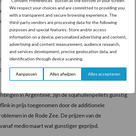
stabiel. Er is voldoende aanbod beschikbaar en met de
“Consent Preferences” button at the bottom of your screen.
We respect your choices and are committed to providing you
en niet veel verder zullen zakken, tenzij de prijs van
with a transparent and secure browsing experience. The
arheid van zonneschroot is weer wat verbeterd, hetgeen
third-party vendors are processing data for the following
purposes and special features: Store and/or access
information on a device, personalized advertising and content,
advertising and content measurement, audience research,
and services development, precise geolocation data, and
llend. De campagne is ten einde. Er is niet veel vraag
identification through device scanning.
 de huidige prijzen stand zullen houden, gezien de
Aanpassen
Alles afwijzen
Alles accepteren
gen in Argentinië, zijn de sojahullenpellets gunstig
flink in prijs toegenomen door de additionele
problemen in de Rode Zee. De prijzen van de
n vanaf medio maart wat gunstiger geprijsd.