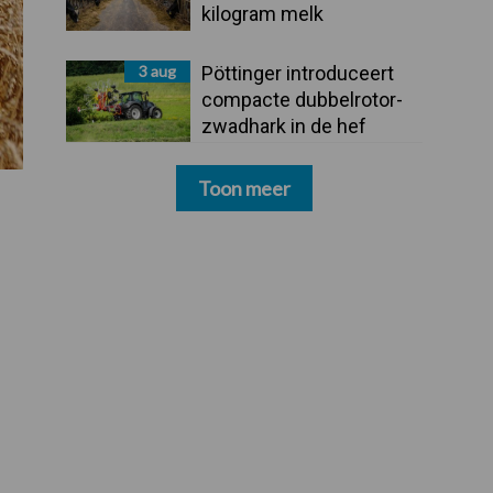
kilogram melk
3 aug
Pöttinger introduceert
compacte dubbelrotor-
zwadhark in de hef
Toon meer