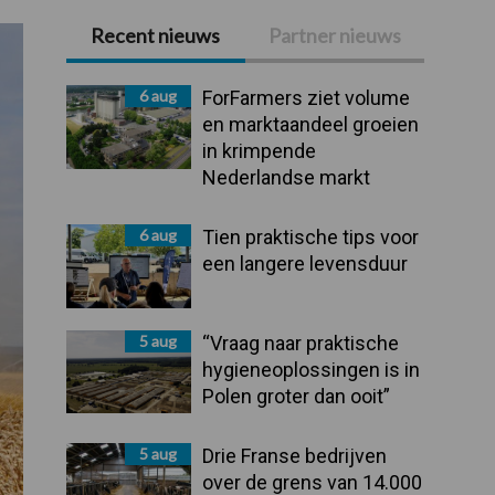
Recent nieuws
Partner nieuws
Primaire
Sidebar
6 aug
ForFarmers ziet volume
en marktaandeel groeien
in krimpende
Nederlandse markt
6 aug
Tien praktische tips voor
een langere levensduur
5 aug
“Vraag naar praktische
hygieneoplossingen is in
Polen groter dan ooit”
5 aug
Drie Franse bedrijven
over de grens van 14.000