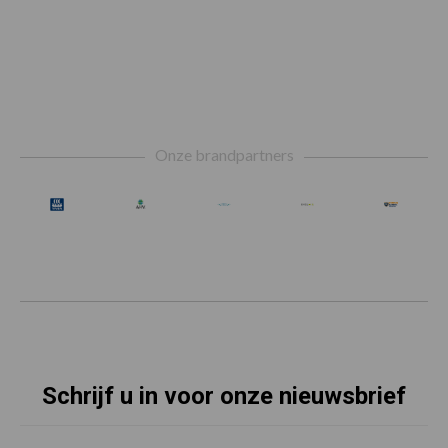
Footer
Onze brandpartners
Schrijf u in voor onze nieuwsbrief