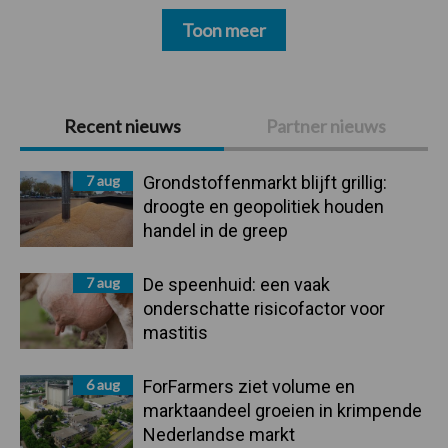
Toon meer
Primaire
Recent nieuws
Partner nieuws
Sidebar
7 aug
Grondstoffenmarkt blijft grillig:
droogte en geopolitiek houden
handel in de greep
7 aug
De speenhuid: een vaak
onderschatte risicofactor voor
mastitis
6 aug
ForFarmers ziet volume en
marktaandeel groeien in krimpende
Nederlandse markt