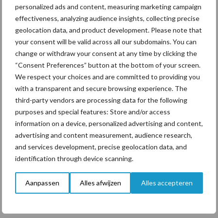
personalized ads and content, measuring marketing campaign
ForFarmers ziet volume en
effectiveness, analyzing audience insights, collecting precise
marktaandeel groeien in
krimpende Nederlandse
geolocation data, and product development. Please note that
markt
your consent will be valid across all our subdomains. You can
change or withdraw your consent at any time by clicking the
“Consent Preferences” button at the bottom of your screen.
We respect your choices and are committed to providing you
Themapagina's
with a transparent and secure browsing experience. The
third-party vendors are processing data for the following
purposes and special features: Store and/or access
Diergezondheid
Bemesting
Fokkerij
Melkv
information on a device, personalized advertising and content,
advertising and content measurement, audience research,
and services development, precise geolocation data, and
identification through device scanning.
Beregening
Bijproducten
Aanpassen
Alles afwijzen
Alles accepteren