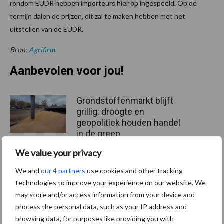
rondom EUDR hebben importeurs hier op ingespeeld. Op de
termijn dalen de prijzen, dit zal te maken hebben met het
uitstellen van de EUDR.
Bron:
Agrifirm
Aanbevolen voor jou!
Grondstoffenmarkt blijft
grillig: droogte en
geopolitiek houden handel
in de greep
We value your privacy
De speenhuid: een vaak
We and
our 4 partners
use cookies and other tracking
onderschatte risicofactor
technologies to improve your experience on our website. We
voor mastitis
may store and/or access information from your device and
process the personal data, such as your IP address and
browsing data, for purposes like providing you with