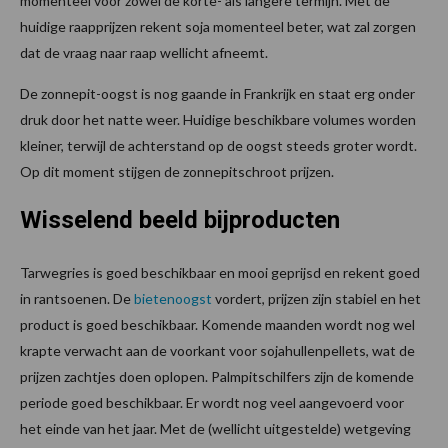
momenteel voor zowel de korte- als langere termijn. Met de
huidige raapprijzen rekent soja momenteel beter, wat zal zorgen
dat de vraag naar raap wellicht afneemt.
De zonnepit-oogst is nog gaande in Frankrijk en staat erg onder
druk door het natte weer. Huidige beschikbare volumes worden
kleiner, terwijl de achterstand op de oogst steeds groter wordt.
Op dit moment stijgen de zonnepitschroot prijzen.
Wisselend beeld bijproducten
Tarwegries is goed beschikbaar en mooi geprijsd en rekent goed
in rantsoenen. De
bietenoogst
vordert, prijzen zijn stabiel en het
product is goed beschikbaar. Komende maanden wordt nog wel
krapte verwacht aan de voorkant voor sojahullenpellets, wat de
prijzen zachtjes doen oplopen. Palmpitschilfers zijn de komende
periode goed beschikbaar. Er wordt nog veel aangevoerd voor
het einde van het jaar. Met de (wellicht uitgestelde) wetgeving