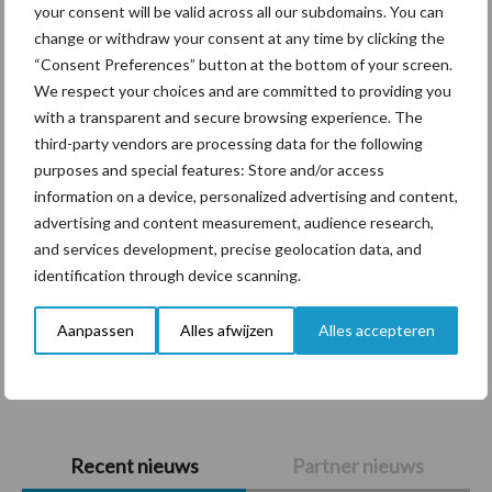
your consent will be valid across all our subdomains. You can
Themapagina's
change or withdraw your consent at any time by clicking the
“Consent Preferences” button at the bottom of your screen.
Diergezondheid
Bemesting
Fokkerij
Melkv
We respect your choices and are committed to providing you
with a transparent and secure browsing experience. The
third-party vendors are processing data for the following
purposes and special features: Store and/or access
information on a device, personalized advertising and content,
Beregening
Bijproducten
advertising and content measurement, audience research,
and services development, precise geolocation data, and
identification through device scanning.
Aanpassen
Alles afwijzen
Alles accepteren
Toon meer
Primaire
Recent nieuws
Partner nieuws