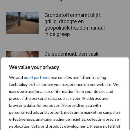
Grondstoffenmarkt blijft
grillig: droogte en
geopolitiek houden handel
in de greep
De speenhuid: een vaak
onderschatte risicofactor
voor mastitis
We value your privacy
We and
our 4 partners
use cookies and other tracking
technologies to improve your experience on our website. We
may store and/or access information from your device and
ForFarmers ziet volume en
marktaandeel groeien in
process the personal data, such as your IP address and
krimpende Nederlandse
browsing data, for purposes like providing you with
markt
personalized ads and content, measuring marketing campaign
effectiveness, analyzing audience insights, collecting precise
geolocation data, and product development. Please note that