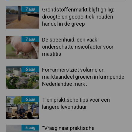
Sidebar
7 aug
Grondstoffenmarkt blijft grillig:
droogte en geopolitiek houden
handel in de greep
7 aug
De speenhuid: een vaak
onderschatte risicofactor voor
mastitis
6 aug
ForFarmers ziet volume en
marktaandeel groeien in krimpende
Nederlandse markt
6 aug
Tien praktische tips voor een
langere levensduur
5 aug
“Vraag naar praktische