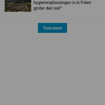
hygieneoplossingen is in Polen
groter dan ooit”
Toon meer
Footer