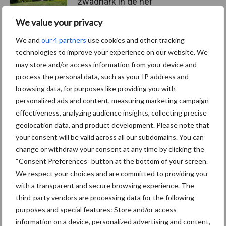
zwadhark in de hef
We value your privacy
We and
our 4 partners
use cookies and other tracking
technologies to improve your experience on our website. We
Themapagina's
may store and/or access information from your device and
process the personal data, such as your IP address and
Diergezondheid
Bemesting
Fokkerij
Melkv
browsing data, for purposes like providing you with
personalized ads and content, measuring marketing campaign
effectiveness, analyzing audience insights, collecting precise
geolocation data, and product development. Please note that
your consent will be valid across all our subdomains. You can
Beregening
Bijproducten
change or withdraw your consent at any time by clicking the
“Consent Preferences” button at the bottom of your screen.
We respect your choices and are committed to providing you
with a transparent and secure browsing experience. The
third-party vendors are processing data for the following
Toon meer
purposes and special features: Store and/or access
information on a device, personalized advertising and content,