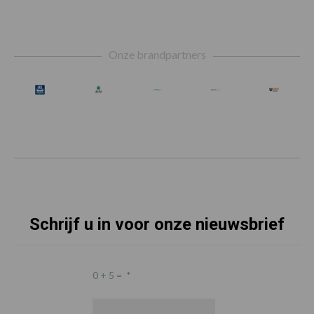
Footer
Onze brandpartners
Schrijf u in voor onze nieuwsbrief
0 + 5 =
*