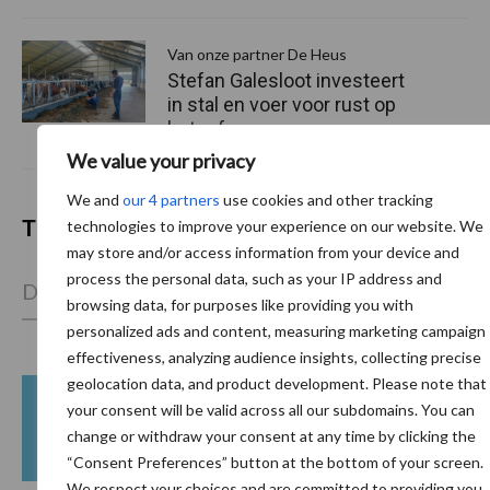
Van onze partner De Heus
Stefan Galesloot investeert
in stal en voer voor rust op
het erf
We value your privacy
We and
our 4 partners
use cookies and other tracking
Themapagina's
technologies to improve your experience on our website. We
may store and/or access information from your device and
process the personal data, such as your IP address and
Diergezondheid
Bemesting
Fokkerij
Melkv
browsing data, for purposes like providing you with
personalized ads and content, measuring marketing campaign
effectiveness, analyzing audience insights, collecting precise
geolocation data, and product development. Please note that
your consent will be valid across all our subdomains. You can
Beregening
Bijproducten
change or withdraw your consent at any time by clicking the
“Consent Preferences” button at the bottom of your screen.
We respect your choices and are committed to providing you