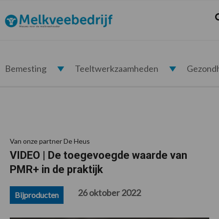
Spring
Door
Spring
Spring
naar
naar
naar
naar
Z
Melkveebedrijf.nl
de
de
de
de
hoofdnavigatie
hoofd
eerste
voettekst
inhoud
sidebar
Bemesting
Teeltwerkzaamheden
Gezond
Van onze partner De Heus
VIDEO | De toegevoegde waarde van
PMR+ in de praktijk
26 oktober 2022
Bijproducten