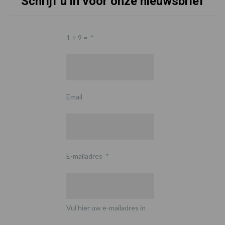
Schrijf u in voor onze nieuwsbrief
1 + 9 =
*
Email
E-mailadres
*
Vul hier uw e-mailadres in