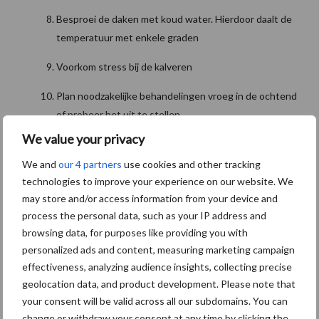
Besproei de daken met koud water. Hierdoor daalt de
temperatuur met enkele graden
Voorkom stress bij de kalveren
Plan noodzakelijke behandelingen vroeg in de ochtend
of probeer het uit te stellen
We value your privacy
Met deze tips maakt u de warme dagen dragelijk voor uw
kalveren!
We and
our 4 partners
use cookies and other tracking
technologies to improve your experience on our website. We
Wilt u meer informatie? Neem dan
contact
met ons op of vul
may store and/or access information from your device and
onderstaand formulier in. Wij helpen u graag!
process the personal data, such as your IP address and
browsing data, for purposes like providing you with
Aanbevolen voor jou!
P
personalized ads and content, measuring marketing campaign
effectiveness, analyzing audience insights, collecting precise
S
geolocation data, and product development. Please note that
Van onze partner Alpuro Breeding
“Goede groei in de eerste 8
your consent will be valid across all our subdomains. You can
weken zie je terug in de
change or withdraw your consent at any time by clicking the