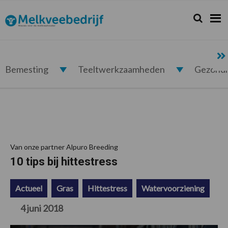
Spring
Door
Spring
Spring
naar
naar
naar
naar
Zoeken...
Zoek
Melkveebedrijf.nl
de
de
de
de
hoofdnavigatie
hoofd
eerste
voettekst
inhoud
sidebar
Bemesting
Teeltwerkzaamheden
Gezond
Van onze partner Alpuro Breeding
10 tips bij hittestress
Actueel
Gras
Hittestress
Watervoorziening
4 juni 2018