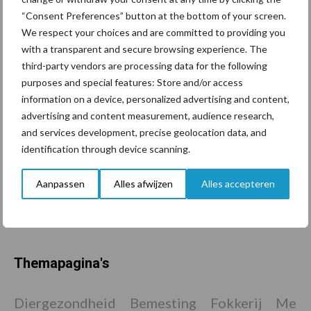
eerste lactatie”
“Consent Preferences” button at the bottom of your screen.
We respect your choices and are committed to providing you
with a transparent and secure browsing experience. The
Van onze partner Alpuro Breeding
third-party vendors are processing data for the following
Wat is het gevaar van
purposes and special features: Store and/or access
Mycoplasma en hoe kan dit
information on a device, personalized advertising and content,
voorkomen worden?
advertising and content measurement, audience research,
and services development, precise geolocation data, and
identification through device scanning.
Van onze partner Alpuro Breeding
Ventilatie: lastig, maar
Aanpassen
Alles afwijzen
Alles accepteren
enorm belangrijk
Themapagina's
Diergezondheid
Bemesting
Fokkerij
Melkv