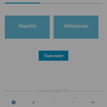
Mastitis
Hittestress
Toon meer
Footer
Onze brandpartners