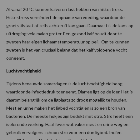
Al vanaf 20 °C kunnen kalveren last hebben van hittestress.
Hittestress vermindert de opname van voeding, waardoor de
groei stilstaat of zelfs achteruit kan gaan. Daarnaast is de kans op
uitdroging vele malen groter. Een gezond kalf houdt door te
zweten haar eigen lichaamstemperatuur op peil. Om te kunnen
zweten is het van cruciaal belang dat het kalf voldoende vocht
opneemt.
Luchtvochtigheid
Tijdens benauwde zomerdagen is de luchtvochtigheid hoog,
waardoor de infectiedruk toeneemt. Diarree ligt op de loer. Het is
daarom belangrijk om de ligplaats zo droog mogelijk te houden.
Mest en urine maken het ligbed vochtig en is zo een bron van
bacteriën. De meeste hokjes zijn bedekt met stro. Stro heeft een
isolerende werking. Haal liever wat vaker mest en urine weg en
gebruik vervolgens schoon stro voor een dun ligbed. Indien