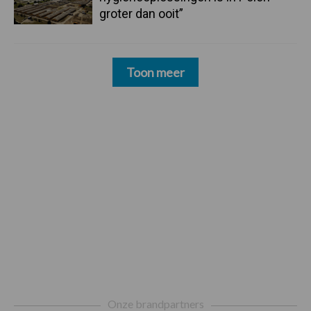
groter dan ooit”
Toon meer
Footer
Onze brandpartners