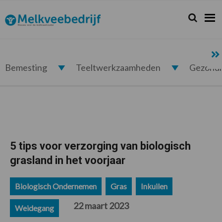
Spring
Door
Spring
Spring
naar
naar
naar
naar
Zoeken...
Zoek
Melkveebedrijf.nl
de
de
de
de
hoofdnavigatie
hoofd
eerste
voettekst
inhoud
sidebar
Bemesting
Teeltwerkzaamheden
Gezond
5 tips voor verzorging van biologisch
grasland in het voorjaar
Biologisch Ondernemen
Gras
Inkuilen
22 maart 2023
Weidegang