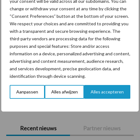
your consent will be valid across all our subdomains. You can
Themapagina's
change or withdraw your consent at any time by clicking the
“Consent Preferences” button at the bottom of your screen.
Diergezondheid
Bemesting
Fokkerij
Melkv
We respect your choices and are committed to providing you
with a transparent and secure browsing experience. The
third-party vendors are processing data for the following
purposes and special features: Store and/or access
information on a device, personalized advertising and content,
Beregening
Bijproducten
advertising and content measurement, audience research,
and services development, precise geolocation data, and
identification through device scanning.
Aanpassen
Alles afwijzen
Alles accepteren
Toon meer
Primaire
Recent nieuws
Partner nieuws
Sidebar