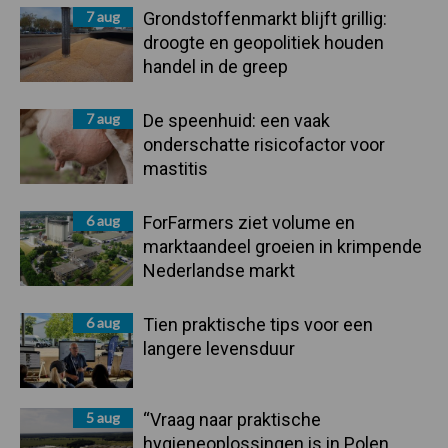
7 aug
Grondstoffenmarkt blijft grillig:
droogte en geopolitiek houden
handel in de greep
7 aug
De speenhuid: een vaak
onderschatte risicofactor voor
mastitis
6 aug
ForFarmers ziet volume en
marktaandeel groeien in krimpende
Nederlandse markt
6 aug
Tien praktische tips voor een
langere levensduur
5 aug
“Vraag naar praktische
hygieneoplossingen is in Polen