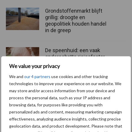
Grondstoffenmarkt blijft
grillig: droogte en
geopolitiek houden handel
in de greep
De speenhuid: een vaak
onderschatte risicofactor
voor mastitis
We value your privacy
We and
our 4 partners
use cookies and other tracking
technologies to improve your experience on our website. We
ForFarmers ziet volume en
may store and/or access information from your device and
marktaandeel groeien in
process the personal data, such as your IP address and
krimpende Nederlandse
browsing data, for purposes like providing you with
markt
personalized ads and content, measuring marketing campaign
effectiveness, analyzing audience insights, collecting precise
geolocation data, and product development. Please note that