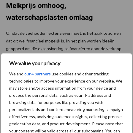
Melkprijs omhoog,
waterschapslasten omlaag
Omdat de veehouderij extensiever moet, is het zaak te zorgen
dat dit wel financieel mogelijk is. In het plan worden ideeën
geopperd om die extensivering te financieren door de verkoop
van
fosfaatrechten
, inzet van stikstofgelden en inzet van de
We value your privacy
gelden voor het opzetten van waterpeil of een vergoeding voor
CO₂-opslag. Daarnaast zouden de waterschapslasten voor
We and
our 4 partners
use cookies and other tracking
veehouders, nu zo’n € 100 per hectare, in die gebieden naar
technologies to improve your experience on our website. We
beneden moeten en zou de
melkprijs
met 2 cent per kg moeten
may store and/or access information from your device and
worden verhoogd, zodat het inkomen van de veehouder stijgt.
process the personal data, such as your IP address and
browsing data, for purposes like providing you with
Bron:
Groen Kennisnet
personalized ads and content, measuring marketing campaign
effectiveness, analyzing audience insights, collecting precise
Aanbevolen voor jou!
geolocation data, and product development. Please note that
your consent will be valid across all our subdomains. You can