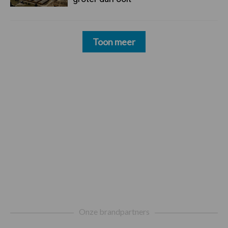
Toon meer
Footer
Onze brandpartners