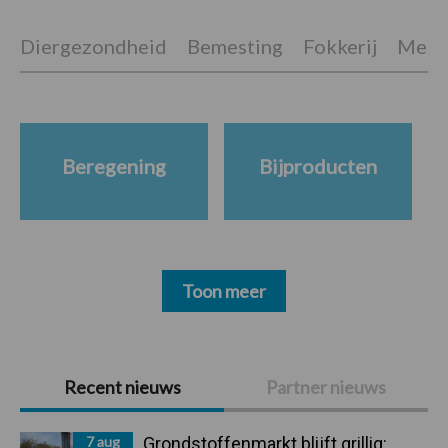
Diergezondheid
Bemesting
Fokkerij
Melkv
Beregening
Bijproducten
Toon meer
Primaire
Recent nieuws
Partner nieuws
Sidebar
7 aug
Grondstoffenmarkt blijft grillig: