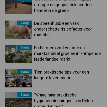
droogte en geopolitiek houden
handel in de greep
7 aug
De speenhuid: een vaak
onderschatte risicofactor voor
mastitis
6 aug
ForFarmers ziet volume en
marktaandeel groeien in krimpende
Nederlandse markt
6 aug
Tien praktische tips voor een
langere levensduur
5 aug
“Vraag naar praktische
hygieneoplossingen is in Polen
groter dan ooit”