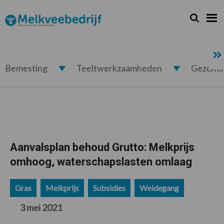
Spring
Door
Spring
Spring
naar
naar
naar
naar
Zoeken...
Zoek
Melkveebedrijf.nl
de
de
de
de
hoofdnavigatie
hoofd
eerste
voettekst
inhoud
sidebar
Bemesting
Teeltwerkzaamheden
Gezond
Aanvalsplan behoud Grutto: Melkprijs
omhoog, waterschapslasten omlaag
Gras
Melkprijs
Subsidies
Weidegang
3 mei 2021