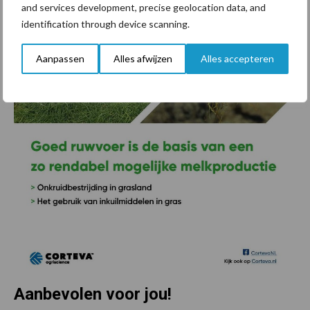
and services development, precise geolocation data, and
identification through device scanning.
Aanpassen
Alles afwijzen
Alles accepteren
Aanbevolen voor jou!
P