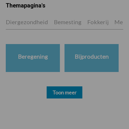
Themapagina's
Diergezondheid
Bemesting
Fokkerij
Melkv
Beregening
Bijproducten
Toon meer
Footer