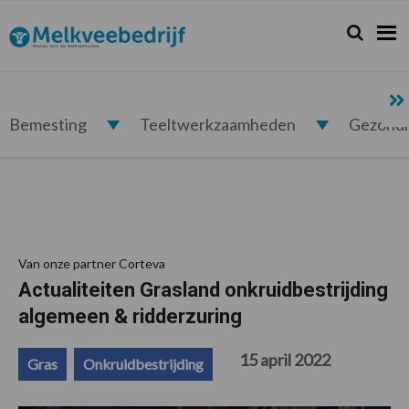
Spring
Door
Spring
Spring
naar
naar
naar
naar
Zoeken...
Zoek
Melkveebedrijf.nl
de
de
de
de
hoofdnavigatie
hoofd
eerste
voettekst
inhoud
sidebar
Bemesting
Teeltwerkzaamheden
Gezond
Van onze partner Corteva
Actualiteiten Grasland onkruidbestrijding
algemeen & ridderzuring
15 april 2022
Gras
Onkruidbestrijding