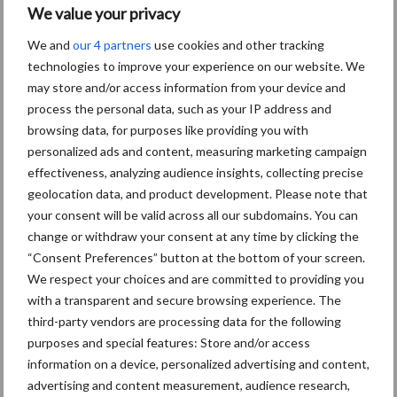
We value your privacy
melkproductie.
We and
our 4 partners
use cookies and other tracking
Download brochure »
technologies to improve your experience on our website. We
may store and/or access information from your device and
In de brochure ‘Goed ruwvoer is de basis van een zo rendabel
process the personal data, such as your IP address and
mogelijke melkproductie’ gaan we dieper in op een tweetal zaken
browsing data, for purposes like providing you with
die kunnen bijdragen aan een goede ruwvoerteelt. Dit zijn
personalized ads and content, measuring marketing campaign
middelen om onkruiden te bestrijden en inkuilmiddelen.
effectiveness, analyzing audience insights, collecting precise
geolocation data, and product development. Please note that
Voor meer informatie: Kijk ook eens op
Corteva.nl
én volg ons
your consent will be valid across all our subdomains. You can
op
Facebook
.
change or withdraw your consent at any time by clicking the
“Consent Preferences” button at the bottom of your screen.
We respect your choices and are committed to providing you
with a transparent and secure browsing experience. The
third-party vendors are processing data for the following
purposes and special features: Store and/or access
information on a device, personalized advertising and content,
advertising and content measurement, audience research,