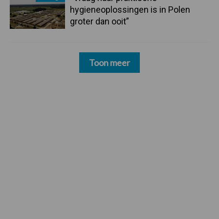
hygieneoplossingen is in Polen
groter dan ooit”
Toon meer
Footer