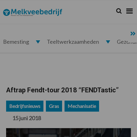
Spring
Door
Spring
Spring
naar
naar
naar
naar
Zoeken...
Zoek
Melkveebedrijf.nl
de
de
de
de
hoofdnavigatie
hoofd
eerste
voettekst
inhoud
sidebar
Bemesting
Teeltwerkzaamheden
Gezond
Aftrap Fendt-tour 2018 “FENDTastic”
Bedrijfsnieuws
Gras
Mechanisatie
15 juni 2018