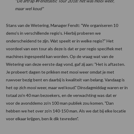
"De aftrap #Fendtastic Tour 2018: het was mooi weer,
maar wel koud"
Stans van de Wetering, Manager Fendt: "We organiseren 10
demo's in verschillende regio's. Hierbij proberen we
onderscheidend te zijn. Wat speelt er in welke regio?" Het
voordeel van een tour als deze is dat er per regio specifiek met
machines ingespeeld kan worden. Op de vraag wat van de
Wetering van deze eerste dag vond, gaf zij aan: "Het is aftasten.
Je probeert dagen te prikken met mooi weer omdat je met
ruwvoer bezig bent en daarbij is kwaliteit van belang. Vandaag is
het op zich mooi weer, maar wel koud." Dinsdagmiddag waren er in
totaal zo'n 40 man bezoekers, en de verwachting was dat er
voor de avonddemo zo'n 100 man publiek zou komen. "Dan
hebben we het over zo'n 140-150 man. Als we dat bij elke locatie
voor elkaar krijgen, ben ik dik tevreden".