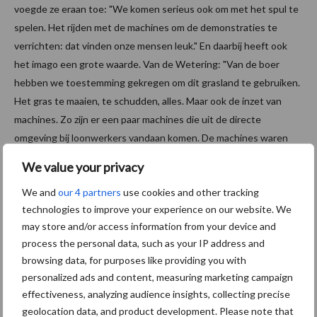
voegde ze eraan toe: "We komen serieus ook om met het spul te
spelen. Het rijden met de machines om de demonstraties te
verrichten: dat vinden onze mensen leuk." En daarbij heeft ook
het imago een grote waarde. Van de Wetering: "Van de boer
hebben we toestemming gekregen om dit grasland te gebruiken.
Het gras te maaien, te schudden, alles. Maar ook de inzet van
machines. Zo zijn er een paar machines die uit de directe
omgeving bij loonwerkers vandaan komen. De machines waren
s'ochtends gewoon in gebruik en we mochten ze prima een paar
We value your privacy
uurtjes 'lenen'. Juist dat stukje vertrouwen van 'hier is de sleutel,
We and
our 4 partners
use cookies and other tracking
alsjeblief. Red je er maar mee', liet ook een stukje positiviteit zien."
technologies to improve your experience on our website. We
Kortom: deze eerste middag van de #Fendtastic tour was een
may store and/or access information from your device and
mooie aftrap voor Fendt. Op naar de komende demo's!
process the personal data, such as your IP address and
browsing data, for purposes like providing you with
Benieuwd naar de volgende demo's van de #Fendtastic tour
personalized ads and content, measuring marketing campaign
2018? Klik dan
hier
voor het officiele bericht op Melkveebedrijf.nl.
effectiveness, analyzing audience insights, collecting precise
geolocation data, and product development. Please note that