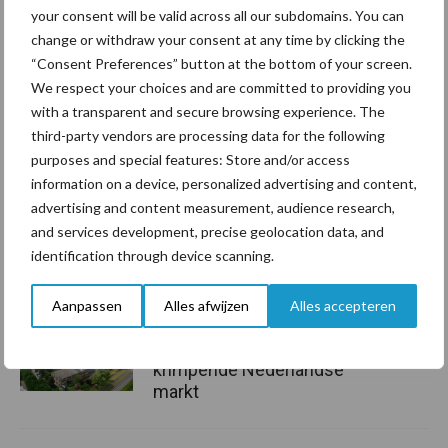
Aanbevolen voor jou!
your consent will be valid across all our subdomains. You can
change or withdraw your consent at any time by clicking the
Grondstoffenmarkt blijft
“Consent Preferences” button at the bottom of your screen.
grillig: droogte en
We respect your choices and are committed to providing you
geopolitiek houden handel
with a transparent and secure browsing experience. The
in de greep
third-party vendors are processing data for the following
purposes and special features: Store and/or access
information on a device, personalized advertising and content,
De speenhuid: een vaak
advertising and content measurement, audience research,
onderschatte risicofactor
and services development, precise geolocation data, and
voor mastitis
identification through device scanning.
Aanpassen
Alles afwijzen
Alles accepteren
ForFarmers ziet volume en
marktaandeel groeien in
krimpende Nederlandse
markt