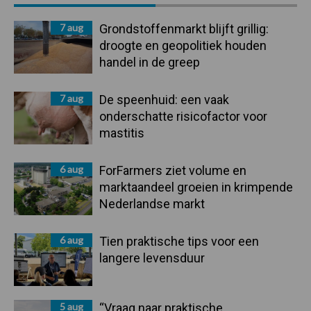
Sidebar
7 aug
Grondstoffenmarkt blijft grillig:
droogte en geopolitiek houden
handel in de greep
7 aug
De speenhuid: een vaak
onderschatte risicofactor voor
mastitis
6 aug
ForFarmers ziet volume en
marktaandeel groeien in krimpende
Nederlandse markt
6 aug
Tien praktische tips voor een
langere levensduur
5 aug
“Vraag naar praktische