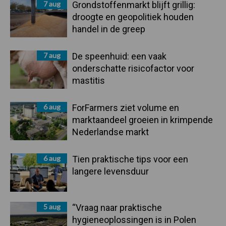
7 aug
Grondstoffenmarkt blijft grillig:
droogte en geopolitiek houden
handel in de greep
7 aug
De speenhuid: een vaak
onderschatte risicofactor voor
mastitis
6 aug
ForFarmers ziet volume en
marktaandeel groeien in krimpende
Nederlandse markt
6 aug
Tien praktische tips voor een
langere levensduur
5 aug
“Vraag naar praktische
hygieneoplossingen is in Polen