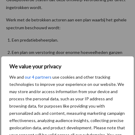
ingetrokken wordt.
Werk met de betrokken actoren aan een plan waarbij het gehele
spectrum beschouwd wordt:
Een predatiebeheerplan.
Een plan om verstoring door enorme hoeveelheden ganzen
aan te pakken.
We value your privacy
Continueren en verder stimuleren van de goede relatie
We and
our 4 partners
use cookies and other tracking
tussen vogelwachten en boeren.
technologies to improve your experience on our website. We
may store and/or access information from your device and
Steek meer middelen in beheer pakketten, ook buiten de –
process the personal data, such as your IP address and
vanaf het bureau vastgestelde – omlijnde gebieden.
browsing data, for purposes like providing you with
Bron:
Farmers Defence Force
personalized ads and content, measuring marketing campaign
effectiveness, analyzing audience insights, collecting precise
Aanbevolen voor jou!
geolocation data, and product development. Please note that
your consent will be valid across all our subdomains. You can