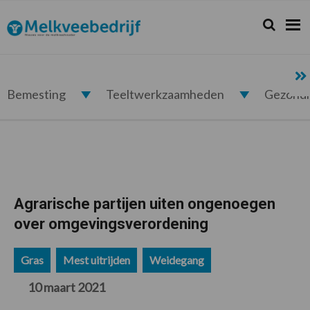
Spring
Door
Spring
Spring
naar
naar
naar
naar
Zoeken...
Zoek
Melkveebedrijf.nl
de
de
de
de
hoofdnavigatie
hoofd
eerste
voettekst
inhoud
sidebar
Bemesting
Teeltwerkzaamheden
Gezond
Agrarische partijen uiten ongenoegen
over omgevingsverordening
Gras
Mest uitrijden
Weidegang
10 maart 2021