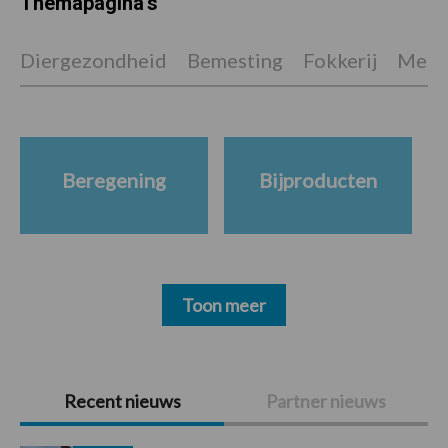
Themapagina's
Diergezondheid
Bemesting
Fokkerij
Melkv
Beregening
Bijproducten
Toon meer
Primaire
Recent nieuws
Partner nieuws
Sidebar