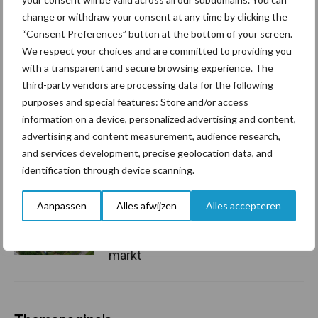
change or withdraw your consent at any time by clicking the
Grondstoffenmarkt blijft
“Consent Preferences” button at the bottom of your screen.
grillig: droogte en
geopolitiek houden handel
We respect your choices and are committed to providing you
in de greep
with a transparent and secure browsing experience. The
third-party vendors are processing data for the following
purposes and special features: Store and/or access
De speenhuid: een vaak
information on a device, personalized advertising and content,
onderschatte risicofactor
advertising and content measurement, audience research,
voor mastitis
and services development, precise geolocation data, and
identification through device scanning.
Aanpassen
Alles afwijzen
Alles accepteren
ForFarmers ziet volume en
marktaandeel groeien in
krimpende Nederlandse
markt