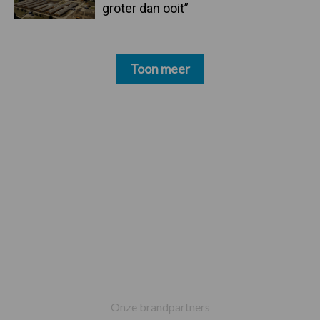
groter dan ooit”
Toon meer
Footer
Onze brandpartners