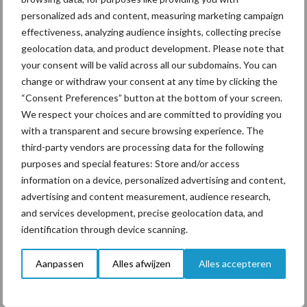
personalized ads and content, measuring marketing campaign
Toon meer
effectiveness, analyzing audience insights, collecting precise
geolocation data, and product development. Please note that
your consent will be valid across all our subdomains. You can
change or withdraw your consent at any time by clicking the
Primaire
Recent nieuws
Partner nieuws
“Consent Preferences” button at the bottom of your screen.
Sidebar
We respect your choices and are committed to providing you
with a transparent and secure browsing experience. The
7 aug
Grondstoffenmarkt blijft grillig:
third-party vendors are processing data for the following
droogte en geopolitiek houden
purposes and special features: Store and/or access
handel in de greep
information on a device, personalized advertising and content,
advertising and content measurement, audience research,
7 aug
De speenhuid: een vaak
and services development, precise geolocation data, and
onderschatte risicofactor voor
identification through device scanning.
mastitis
Aanpassen
Alles afwijzen
Alles accepteren
6 aug
ForFarmers ziet volume en
marktaandeel groeien in krimpende