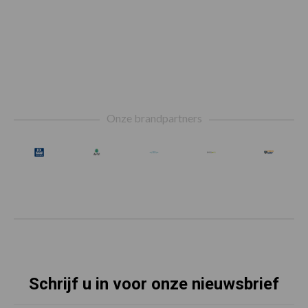
Footer
Onze brandpartners
Schrijf u in voor onze nieuwsbrief