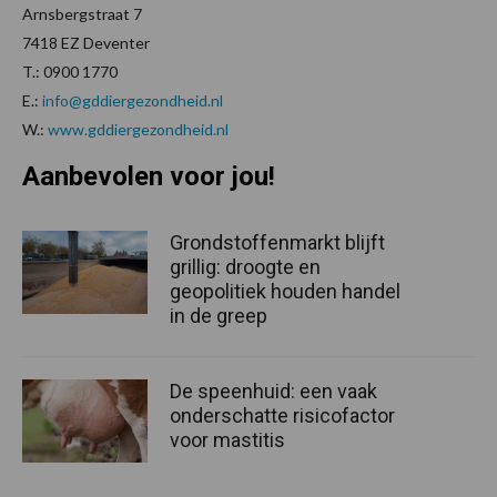
Arnsbergstraat 7
7418 EZ Deventer
T.: 0900 1770
E.:
info@gddiergezondheid.nl
W.:
www.gddiergezondheid.nl
Aanbevolen voor jou!
Grondstoffenmarkt blijft
grillig: droogte en
geopolitiek houden handel
in de greep
De speenhuid: een vaak
onderschatte risicofactor
voor mastitis