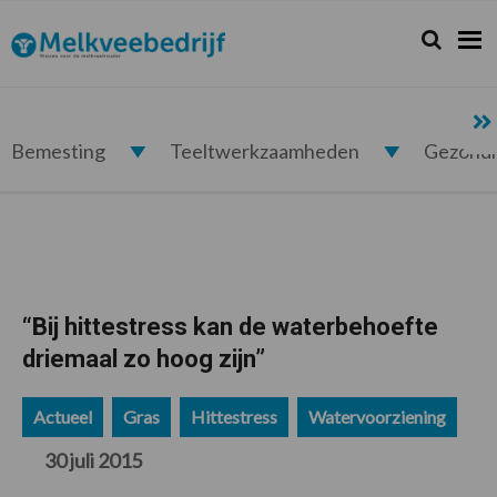
Spring
Door
Spring
Spring
naar
naar
naar
naar
Zoeken...
Zoek
Melkveebedrijf.nl
de
de
de
de
hoofdnavigatie
hoofd
eerste
voettekst
inhoud
sidebar
Bemesting
Teeltwerkzaamheden
Gezond
“Bij hittestress kan de waterbehoefte
driemaal zo hoog zijn”
Actueel
Gras
Hittestress
Watervoorziening
30 juli 2015