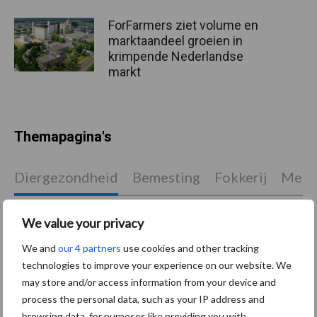
ForFarmers ziet volume en
marktaandeel groeien in
krimpende Nederlandse
markt
Themapagina's
Diergezondheid
Bemesting
Fokkerij
Melkv
We value your privacy
We and
our 4 partners
use cookies and other tracking
Mastitis
Hittestress
technologies to improve your experience on our website. We
may store and/or access information from your device and
process the personal data, such as your IP address and
browsing data, for purposes like providing you with