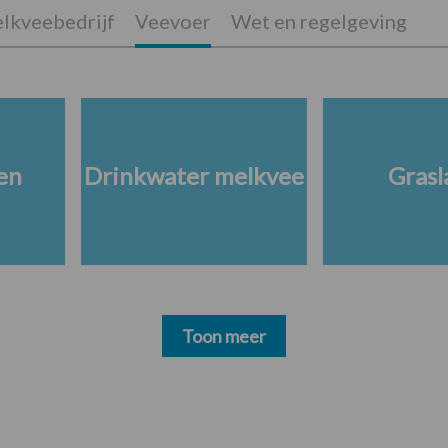
lkveebedrijf
Veevoer
Wet en regelgeving
en
Drinkwater melkvee
Grasl
Toon meer