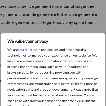
eze mooie actie. De gemeente Ede nam al langer deel.
ley mee, inclusief de gemeente Putten. De gemeente
e andere gemeenten in Regio Foodvalley op de thema’s
We value your privacy
We and
our 4 partners
use cookies and other tracking
technologies to improve your experience on our website. We
e verschillende gemeenten kunnen boeren in de hele
may store and/or access information from your device and
els. De korting zorgt ervoor dat de prijs van
process the personal data, such as your IP address and
van de standaard grasmengsels met meer monocultuur
browsing data, for purposes like providing you with
personalized ads and content, measuring marketing campaign
een financiële bijdrage.
effectiveness, analyzing audience insights, collecting precise
geolocation data, and product development. Please note that
your consent will be valid across all our subdomains. You can
change or withdraw your consent at any time by clicking the