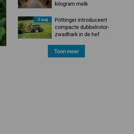
kilogram melk
3 aug
Pöttinger introduceert
compacte dubbelrotor-
zwadhark in de hef
Toon meer