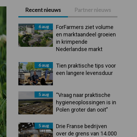
Recent nieuws
Partner nieuws
Primaire
Sidebar
6 aug
ForFarmers ziet volume
en marktaandeel groeien
in krimpende
Nederlandse markt
6 aug
Tien praktische tips voor
een langere levensduur
5 aug
“Vraag naar praktische
hygieneoplossingen is in
Polen groter dan ooit”
5 aug
Drie Franse bedrijven
over de grens van 14.000