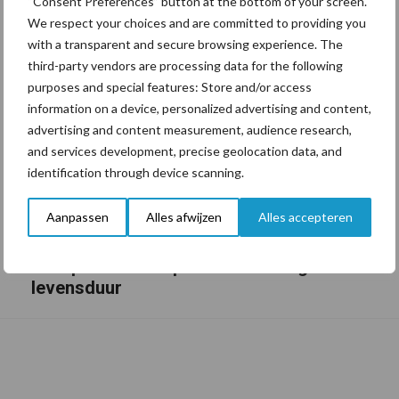
“Consent Preferences” button at the bottom of your screen.
We respect your choices and are committed to providing you
with a transparent and secure browsing experience. The
third-party vendors are processing data for the following
purposes and special features: Store and/or access
information on a device, personalized advertising and content,
advertising and content measurement, audience research,
and services development, precise geolocation data, and
identification through device scanning.
Aanpassen
Alles afwijzen
Alles accepteren
Tien praktische tips voor een langere
levensduur