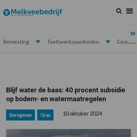
Spring
Door
Spring
Spring
naar
naar
naar
naar
Zoeken...
Zoek
Melkveebedrijf.nl
de
de
de
de
hoofdnavigatie
hoofd
eerste
voettekst
inhoud
sidebar
Bemesting
Teeltwerkzaamheden
Gezond
Blijf water de baas: 40 procent subsidie
op bodem- en watermaatregelen
10 oktober 2024
Beregenen
Gras