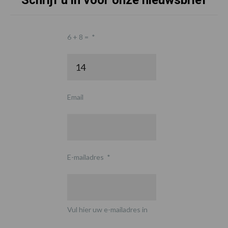
Schrijf u in voor onze nieuwsbrief
6 + 8 =
*
Email
E-mailadres
*
Vul hier uw e-mailadres in