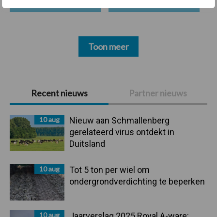
Toon meer
Primaire
Recent nieuws
Partner nieuws
Sidebar
10 aug
Nieuw aan Schmallenberg
gerelateerd virus ontdekt in
Duitsland
10 aug
Tot 5 ton per wiel om
ondergrondverdichting te beperken
10 aug
Jaarverslag 2025 Royal A-ware: