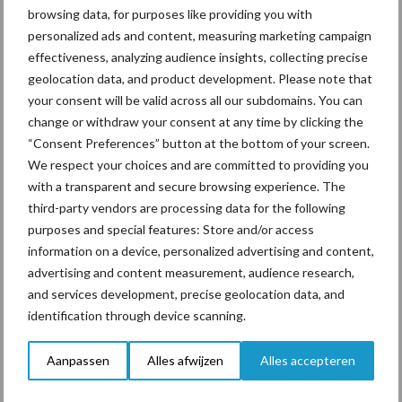
browsing data, for purposes like providing you with
personalized ads and content, measuring marketing campaign
effectiveness, analyzing audience insights, collecting precise
Jaarverslag 2025 Royal A-
geolocation data, and product development. Please note that
ware: omzet groeit,
your consent will be valid across all our subdomains. You can
nettoresultaat daalt
change or withdraw your consent at any time by clicking the
“Consent Preferences” button at the bottom of your screen.
We respect your choices and are committed to providing you
with a transparent and secure browsing experience. The
third-party vendors are processing data for the following
Themapagina's
purposes and special features: Store and/or access
information on a device, personalized advertising and content,
Diergezondheid
Bemesting
Fokkerij
Melkv
advertising and content measurement, audience research,
and services development, precise geolocation data, and
identification through device scanning.
Aanpassen
Alles afwijzen
Alles accepteren
Beregening
Bijproducten