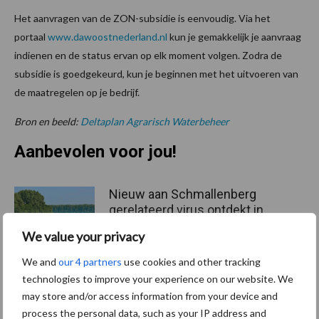
Het aanvragen van de ZON-subsidie is eenvoudig. Via het
portaal
www.dawoostnederland.nl
kun je gemakkelijk je aanvraag
indienen en de status ervan op elk moment volgen. Zodra de
subsidie is goedgekeurd, kun je beginnen met het uitvoeren van
de maatregelen op je bedrijf.
Bron en beeld:
Deltaplan Agrarisch Waterbeheer
Aanbevolen voor jou!
Nieuw aan Schmallenberg
gerelateerd virus ontdekt in
Duitsland
We value your privacy
We and
our 4 partners
use cookies and other tracking
technologies to improve your experience on our website. We
Tot 5 ton per wiel om
may store and/or access information from your device and
ondergrondverdichting te
process the personal data, such as your IP address and
beperken