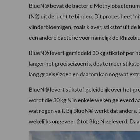
BlueN® bevat de bacterie Methylobacterium Sy
(N2) uit de lucht te binden. Dit proces heet ‘n
vlinderbloemigen, zoals klaver, stikstof uit d
een andere bacterie voor namelijk de Rhizobi
BlueN® levert gemiddeld 30 kg stikstof per h
langer het groeiseizoen is, des te meer stiks
lang groeiseizoen en daarom kan nog wat extr
BlueN® levert stikstof geleidelijk over het g
wordt die 30 kg N in enkele weken geleverd a
wat regen valt. Bij BlueN® werkt dat anders
wekelijks ongeveer 2 tot 3 kg N geleverd. Daa