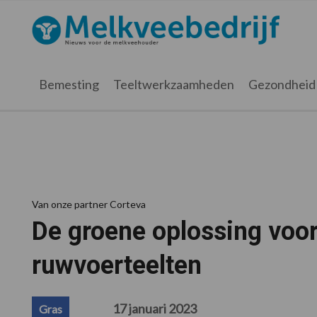
Spring
Door
Spring
Spring
naar
naar
naar
naar
Melkveebedrijf.nl
de
de
de
de
hoofdnavigatie
hoofd
eerste
voettekst
inhoud
sidebar
Bemesting
Teeltwerkzaamheden
Gezondheid
Van onze partner Corteva
De groene oplossing voor 
ruwvoerteelten
17 januari 2023
Gras