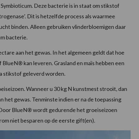
mbioticum. Deze bacterie is in staat om stikstof
itrogenase’. Dit is hetzelfde process als waarmee
e lucht binden. Alleen gebruiken vlinderbloemigen daar
um bacterie.
ectare aan het gewas. In het algemeen geldt dat hoe
tof BlueN® kan leveren. Grasland en maïs hebben een
a stikstof geleverd worden.
roeiseizoen. Wanneer u 30 kg N kunstmest strooit, dan
an het gewas. Tenminste indien er na de toepassing
. Door BlueN® wordt gedurende het groeiseizoen
rom niet besparen op de eerste gift(en).