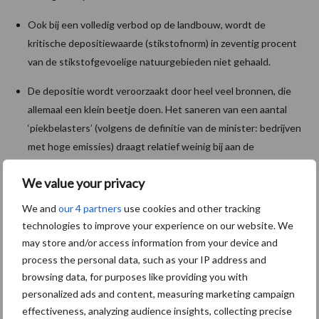
Ook bij een volledig verbod op de landbouw, wordt de
kritische depositiewaarde (stikstofnorm) in zeventig procent
van de stikstofgevoelige natuurgebieden niet gehaald.
De depositie wordt veroorzaakt door heel veel bronnen, die
allemaal een klein beetje doen. Het saneren van een aantal
‘piekbelasters’ (volgens de definitie van de minister: bedrijven
met hoge emissies) draagt relatief weinig bij aan de
stikstofdoelstellingen. Ook omdat er geen lineair verband is
We value your privacy
tussen emissies en deposities op Natura2000. Kortom: alle
kleine beetjes helpen niet.
We and
our 4 partners
use cookies and other tracking
technologies to improve your experience on our website. We
De miljardenschades in de bouw waren niet nodig geweest,
may store and/or access information from your device and
als de depositieberekeningen voor de vergunningen en vanuit
process the personal data, such as your IP address and
emissieregistratie waren gekoppeld.
browsing data, for purposes like providing you with
personalized ads and content, measuring marketing campaign
Slotopmerkingen
effectiveness, analyzing audience insights, collecting precise