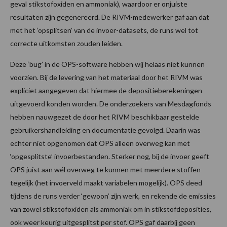
geval stikstofoxiden en ammoniak), waardoor er onjuiste
resultaten zijn gegenereerd. De RIVM-medewerker gaf aan dat
met het ‘opsplitsen’ van de invoer-datasets, de runs wel tot
correcte uitkomsten zouden leiden.
Deze ‘bug’ in de OPS-software hebben wij helaas niet kunnen
voorzien. Bij de levering van het materiaal door het RIVM was
expliciet aangegeven dat hiermee de depositieberekeningen
uitgevoerd konden worden. De onderzoekers van Mesdagfonds
hebben nauwgezet de door het RIVM beschikbaar gestelde
gebruikershandleiding en documentatie gevolgd. Daarin was
echter niet opgenomen dat OPS alleen overweg kan met
‘opgesplitste’ invoerbestanden. Sterker nog, bij de invoer geeft
OPS juist aan wél overweg te kunnen met meerdere stoffen
tegelijk (het invoerveld maakt variabelen mogelijk). OPS deed
tijdens de runs verder ‘gewoon’ zijn werk, en rekende de emissies
van zowel stikstofoxiden als ammoniak om in stikstofdeposities,
ook weer keurig uitgesplitst per stof. OPS gaf daarbij geen