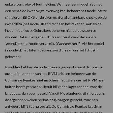
enkele controle- of foutmelding. Wanneer een model niet met
een bepaalde invoerwijze overweg kan, behoort het model dat te
signaleren. Bij OPS ontbreken echter alle gangbare checks op de
invoerdata (het model slaat direct aan het rekenen, ook als de
invoer niet klopt). Gebruikers behoren hier op gewezen te
worden. Dat is niet gebeurd. Pas achteraf werd deze extra
‘gebruikersinstructie’ verstrekt. (Wanneer het RIVM het model
inhoudelijk had laten toetsen, zou dit hiaat aan het licht zijn
gekomen).
Inmiddels hebben de onderzoekers geconstateerd dat ook de
output-bestanden van het RIVM zelf, ten behoeve van de
Commissie Remkes, niet matchen met cijfers die het RIVM naar
buiten heeft gebracht. Hieruit blijkt een lager aandeel voor de
landbouw, dan voorgesteld. Vanuit Mesdagfonds zijn hierover in
de afgelopen weken herhaaldelijk vragen gesteld, maar een
antwoord blijft tot nu toe uit. De Commissie Remkes bracht in
september 2019 een aandeel van 46% voor de landbouw naar