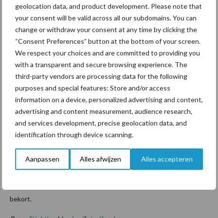
geolocation data, and product development. Please note that
Mesdagfonds vindt dat rekenmodellen en datasets van de
your consent will be valid across all our subdomains. You can
overheid transparant, controleerbaar en reproduceerbaar
change or withdraw your consent at any time by clicking the
moeten zijn, conform de wetenschappelijke spelregels die voor
“Consent Preferences” button at the bottom of your screen.
iedereen gelden. Externe specialisten, en niet alleen RIVM
We respect your choices and are committed to providing you
with a transparent and secure browsing experience. The
medewerkers, moeten kunnen werken met het aangeleverde
third-party vendors are processing data for the following
materiaal. Er moet dus een goede, dat wil zeggen volledige,
purposes and special features: Store and/or access
handleiding beschikbaar zijn voor iedereen die deskundig is op
information on a device, personalized advertising and content,
het gebied van rekenmodellen en datasets.
advertising and content measurement, audience research,
Mesdagfonds laat op dit moment de berekeningen omtrent het
and services development, precise geolocation data, and
identification through device scanning.
aandeel landbouw in de stikstofdepositie op natuurgebieden
opnieuw uitvoeren. Ook omdat met het vervallen van de PAS niet
Aanpassen
Alles afwijzen
Alles accepteren
alleen de 118 stikstofgevoelige gebieden relevant zijn, maar ook
een 12-tal waterige gebieden. Mesdagfonds wil extra
computercapaciteit inhuren, zodat de rekentijd kan worden
bekort.