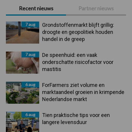
Primaire
Recent nieuws
Partner nieuws
Sidebar
7 aug
Grondstoffenmarkt blijft grillig:
droogte en geopolitiek houden
handel in de greep
7 aug
De speenhuid: een vaak
onderschatte risicofactor voor
mastitis
6 aug
ForFarmers ziet volume en
marktaandeel groeien in krimpende
Nederlandse markt
6 aug
Tien praktische tips voor een
langere levensduur