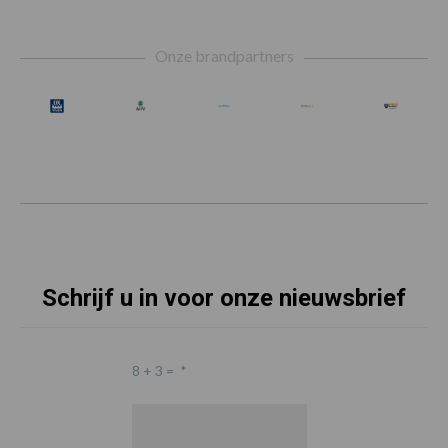
Footer
Onze brandpartners
Schrijf u in voor onze nieuwsbrief
8 + 3 =
*